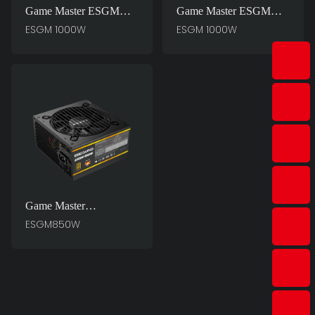
Game Master ESGM
Game Master ESGM
750W PC Enerji
1000W PC Enerji
ESGM 1000W
ESGM 1000W
Təchizatı Üçün Əsas
Təchizatı Üçün Əsas
Game Master
ESGM850W PC Enerji
ESGM850W
Təchizatı Üçün Əsas