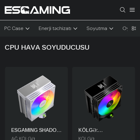
PC Case
Enerji təchizatı
Soyutma
Oyun Me
CPU HAVA SOYUDUCUSU
ESGAMING SHADOW
KÖLGƏ:
ARGB Hava
Texnologiyaya
AĞ KÖLGƏ
KÖLGƏ