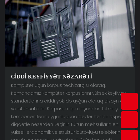
CIDDI KEYFIYYƏT NƏZARƏTI
Kompüter üçün korpus təchizatçısı olaraq.
Komandamız kompüter korpuslarını yüksək keyfiyyət
standartlarına ciddi şəkildə uyğun olaraq dizayn edir
və istehsal edir. Korpusun quruluşundan tutmuş
komponentlərin uyğunluğuna qədər hər bir aspekt
diqqətlə nəzərdən keçirilir. Bütün məhsulların ən
yüksək erqonomik və struktur bütövlüyü tələblərinə
cavab verməsini təmin etmək üçün hərtərəfli