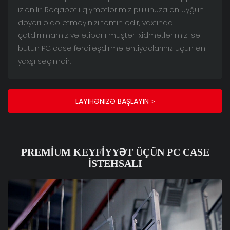
izlənilir. Rəqabətli qiymətlərimiz pulunuza ən uyğun
dəyəri əldə etməyinizi təmin edir, vaxtında
çatdırılmamız və etibarlı müştəri xidmətlərimiz isə
bütün PC case fərdiləşdirmə ehtiyaclarınız üçün ən
yaxşı seçimdir.
LAYIHƏNIZƏ BAŞLAYIN >
PREMIUM KEYFIYYƏT ÜÇÜN PC CASE
İSTEHSALI