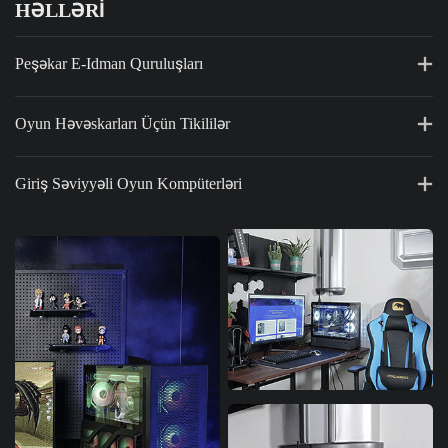
HƏLLƏRI
Peşəkar E-Idman Quruluşları
Oyun Həvəskarları Üçün Tikililər
Giriş Səviyyəli Oyun Kompüterləri