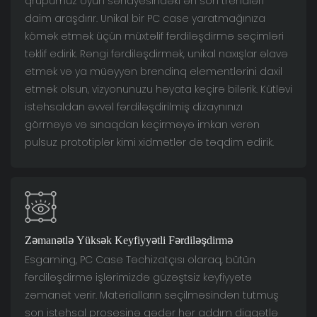
qrupumuz oyun sənayesindəki ən son trendləri
daim araşdırır. Unikal bir PC case yaratmağınıza
kömək etmək üçün müxtəlif fərdiləşdirmə seçimləri
təklif edirik. Rəngi ​​fərdiləşdirmək, unikal naxışlar əlavə
etmək və ya müəyyən brendinq elementlərini daxil
etmək olsun, vizyonunuzu həyata keçirə bilərik. Kütləvi
istehsaldan əvvəl fərdiləşdirilmiş dizaynınızı
görməyə və sınaqdan keçirməyə imkan verən
pulsuz prototiplər kimi xidmətlər də təqdim edirik.
Zəmanətlə Yüksək Keyfiyyətli Fərdiləşdirmə
Esgaming, PC Case Təchizatçısı olaraq, bütün
fərdiləşdirmə işlərimizdə güzəştsiz keyfiyyətə
zəmanət verir. Materialların seçilməsindən tutmuş
son istehsal prosesinə qədər hər addım diqqətlə