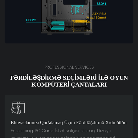
PROFESSIONAL SERVICES
FƏRDILƏŞDIRMƏ SEÇIMLƏRI ILƏ OYUN
KOMPÜTERI ÇANTALARI
Ehtiyaclarınızı Qarşılamaq Üçün Fərdiləşdirmə Xidmətləri
Esgaming, PC Case İstehsalçısı olaraq. Dizayn