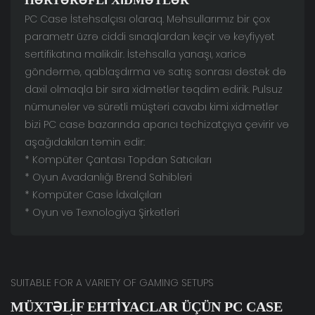
PC Case İstehsalçısı olaraq. Məhsullarımız bir çox
parametr üzrə ciddi sınaqlardan keçir və keyfiyyət
sertifikatına malikdir. İstehsalla yanaşı, xaricə
göndərmə, qablaşdırma və satış sonrası dəstək də
daxil olmaqla bir sıra xidmətlər təqdim edirik. Pulsuz
nümunələr və sürətli müştəri cavabı kimi xidmətlər
bizi PC case bazarında aparıcı təchizatçıya çevirir və
aşağıdakıları təmin edir:
* Kompüter Çantası Topdan Satıcıları
* Oyun Avadanlığı Brend Sahibləri
* Kompüter Case İdxalçıları
* Oyun və Texnologiya Şirkətləri
SUITABLE FOR A VARIETY OF GAMING SETUPS
MÜXTƏLIF EHTIYACLAR ÜÇÜN PC CASE