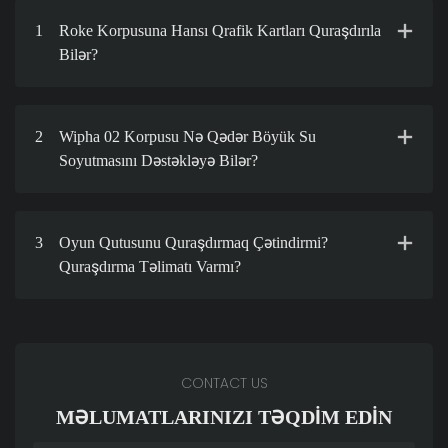
1
Roke Korpusuna Hansı Qrafik Kartları Quraşdırıla
Bilər?
2
Wipha 02 Korpusu Nə Qədər Böyük Su
Soyutmasını Dəstəkləyə Bilər?
3
Oyun Qutusunu Quraşdırmaq Çətindirmi?
Quraşdırma Təlimatı Varmı?
CONTACT US
MƏLUMATLARINIZI TƏQDIM EDIN