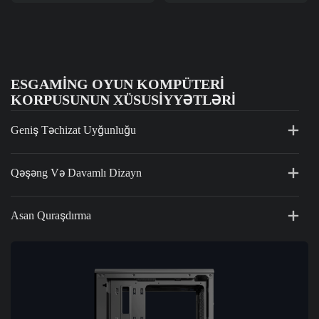
ESGAMING OYUN KOMPÜTERI
KORPUSUNUN XÜSUSIYYƏTLƏRI
Geniş Təchizat Uyğunluğu
Qəşəng Və Davamlı Dizayn
Asan Quraşdırma