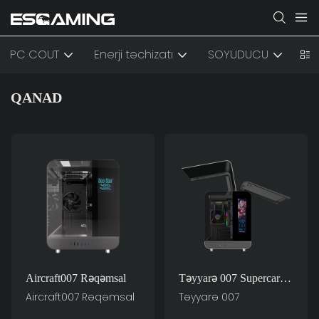
PC COUT
Enerji təchizatı
SOYUDUCU
AK
QANAD
Aircraft007 Rəqəmsal
Təyyarə 007 Supercar
Of Computer Cases
Aircraft007 Rəqəmsal
Təyyarə 007