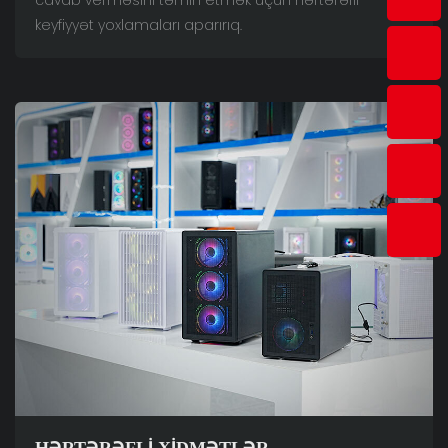
keyfiyyət yoxlamaları aparırıq.
HƏRTƏRƏFLI XIDMƏTLƏR