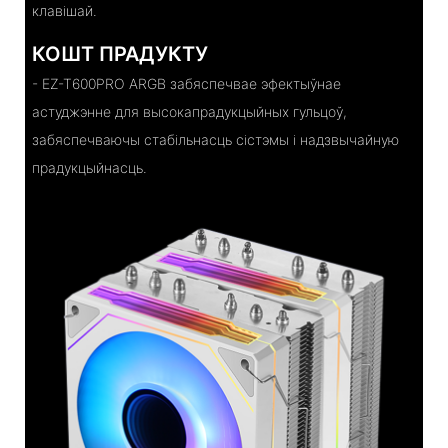
клавішай.
КОШТ ПРАДУКТУ
- EZ-T600PRO ARGB забяспечвае эфектыўнае
астуджэнне для высокапрадукцыйных гульцоў,
забяспечваючы стабільнасць сістэмы і надзвычайную
прадукцыйнасць.