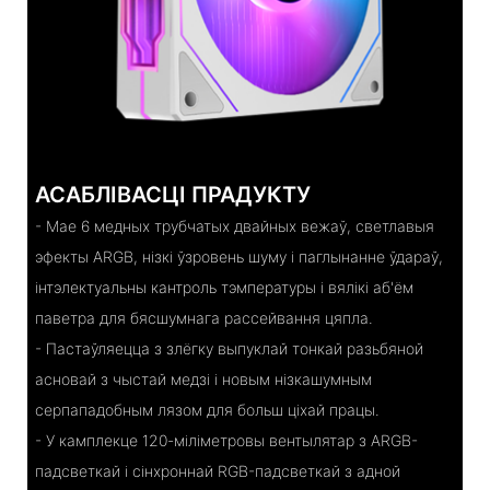
АСАБЛІВАСЦІ ПРАДУКТУ
- Мае 6 медных трубчатых двайных вежаў, светлавыя
эфекты ARGB, нізкі ўзровень шуму і паглынанне ўдараў,
інтэлектуальны кантроль тэмпературы і вялікі аб'ём
паветра для бясшумнага рассейвання цяпла.
- Пастаўляецца з злёгку выпуклай тонкай разьбяной
асновай з чыстай медзі і новым нізкашумным
серпападобным лязом для больш ціхай працы.
- У камплекце 120-міліметровы вентылятар з ARGB-
падсветкай і сінхроннай RGB-падсветкай з адной