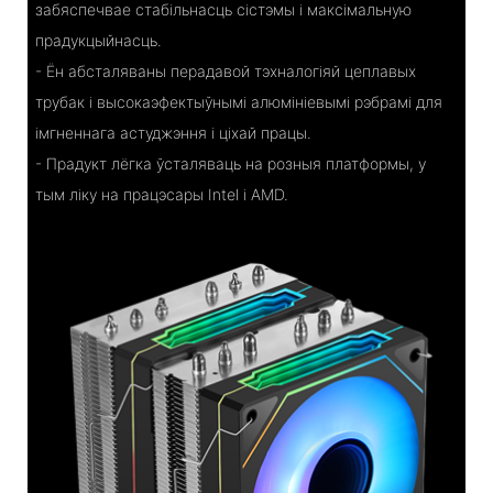
забяспечвае стабільнасць сістэмы і максімальную
прадукцыйнасць.
- Ён абсталяваны перадавой тэхналогіяй цеплавых
трубак і высокаэфектыўнымі алюмініевымі рэбрамі для
імгненнага астуджэння і ціхай працы.
- Прадукт лёгка ўсталяваць на розныя платформы, у
тым ліку на працэсары Intel і AMD.