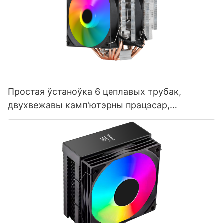
Простая ўстаноўка 6 цеплавых трубак,
двухвежавы камп'ютэрны працэсар,
вентылятары астуджэння, вытворца T2-2F