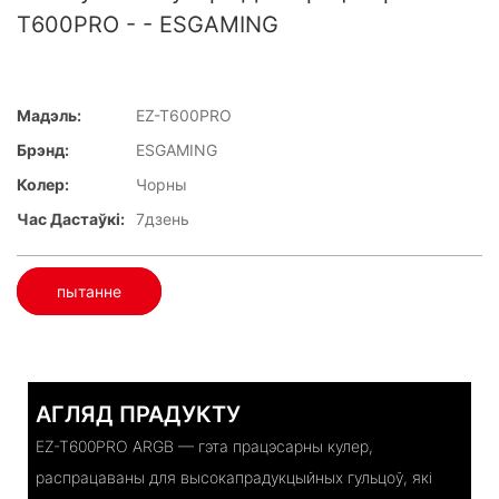
T600PRO - - ESGAMING
Мадэль:
EZ-T600PRO
Брэнд:
ESGAMING
Колер:
Чорны
Час Дастаўкі:
7дзень
пытанне
АГЛЯД ПРАДУКТУ
EZ-T600PRO ARGB — гэта працэсарны кулер,
распрацаваны для высокапрадукцыйных гульцоў, які