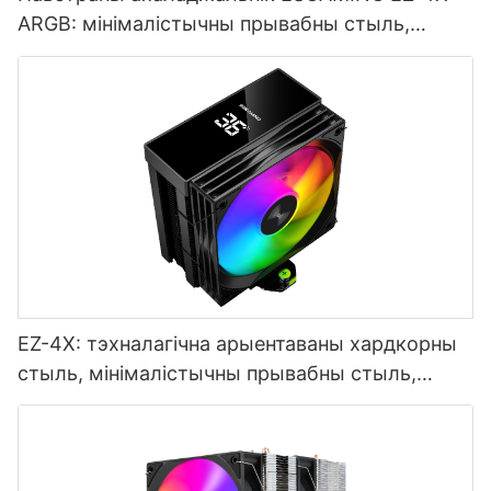
ARGB: мінімалістычны прывабны стыль,
эфектыўны і бясшумны, выбар геймера
EZ-4X: тэхналагічна арыентаваны хардкорны
стыль, мінімалістычны прывабны стыль,
стыль, арыентаваны на вопыт -
1765445095337146