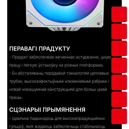
ПЕРАВАГІ ПРАДУКТУ
- Прадукт забяспечвае імгненнае астуджэнне, ціхую
працу і лёгкую ўстаноўку на розных платформах.
- Ён абсталяваны перадавой тэхналогіяй цеплавых
трубак, высокаэфектыўнымі алюмініевымі рэбрамі і
новай нізкашумнай канструкцыяй для больш ціхай
працы.
СЦЭНАРЫІ ПРЫМЯНЕННЯ
- Ідэальна падыходзіць для высокапрадукцыйных
гульцоў, якія жадаюць забяспечыць стабільнасць