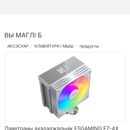
ВЫ МАГЛІ Б
АКСЭСУАР
КЛАВІЯТУРА І МЫШ
прадукты
Паветраны ахаладжальнік ESGAMING EZ-4X