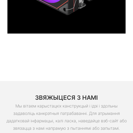
ЗВЯЖЫЦЕСЯ З НАМІ
Мы вітаем карыстацкіх канструкцый і ідэі і здольны
задаволіць канкрэтныя патрабаванні. Для атрымання
дадатковай інфармацыі, калі ласка, наведайце вэб-сайт або
звязацца з намі напрамую з пытаннямі або запытамі.