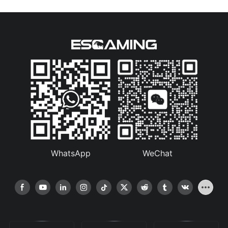
вентылятар T1-2FS
WhatsApp
WeChat