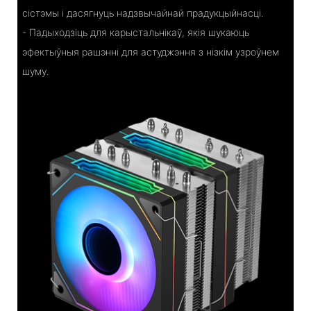
сістэмы і дасягнуць надзвычайнай прадукцыйнасці.
- Падыходзіць для карыстальнікаў, якія шукаюць
эфектыўныя рашэнні для астуджэння з нізкім узроўнем
шуму.