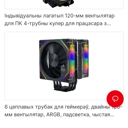
Індывідуальны лагатып 120-мм вентылятар
для ПК 4-трубны кулер для працэсара з
дысплеем тэмпературы EZ-4X
6 цеплавых трубак для геймераў, двайны 120-
мм вентылятар, ARGB, падсветка, чыстая
медзь, кулер для працэсара, заводскі