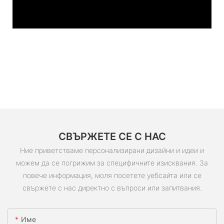
СВЪРЖЕТЕ СЕ С НАС
Ние приветстваме персонализирани дизайни и идеи и
можем да се погрижим за специфичните изисквания. За
повече информация, моля посетете уебсайта или се
свържете с нас директно с въпроси или запитвания.
Име