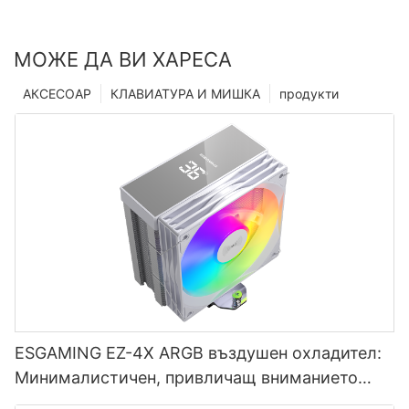
МОЖЕ ДА ВИ ХАРЕСА
АКСЕСОАР
КЛАВИАТУРА И МИШКА
продукти
ESGAMING EZ-4X ARGB въздушен охладител:
Минималистичен, привличащ вниманието
стил, ефикасен и тих, избор на геймър