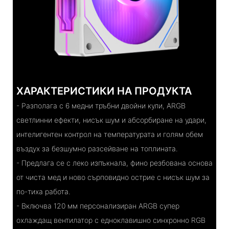
ХАРАКТЕРИСТИКИ НА ПРОДУКТА
- Разполага с 6 медни тръбни двойни кули, ARGB
светлинни ефекти, нисък шум и абсорбиране на удари,
интелигентен контрол на температурата и голям обем
въздух за безшумно разсейване на топлината.
- Предлага се с леко изпъкнала, фино резбована основа
от чиста мед и ново сърповидно острие с нисък шум за
по-тиха работа.
- Включва 120 мм персонализиран ARGB супер
охлаждащ вентилатор с едноклавишно синхронно RGB