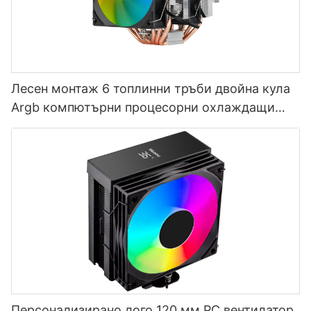
Лесен монтаж 6 топлинни тръби двойна кула
Argb компютърни процесорни охлаждащи
вентилатори производител T2-2F
Персонализирано лого 120 мм PC вентилатор