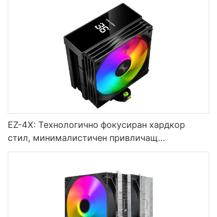
EZ-4X: Технологично фокусиран хардкор
стил, минималистичен привличащ
вниманието стил, стил, ориентиран към
преживяването - 1765445095337146