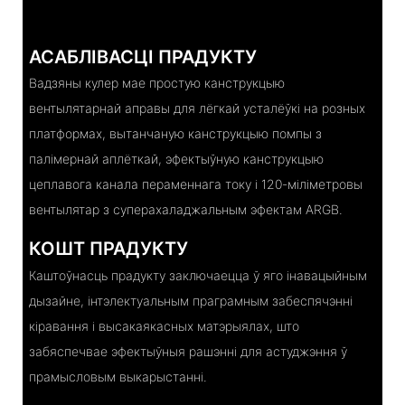
АСАБЛІВАСЦІ ПРАДУКТУ
Вадзяны кулер мае простую канструкцыю
вентылятарнай аправы для лёгкай усталёўкі на розных
платформах, вытанчаную канструкцыю помпы з
палімернай аплёткай, эфектыўную канструкцыю
цеплавога канала пераменнага току і 120-міліметровы
вентылятар з суперахаладжальным эфектам ARGB.
КОШТ ПРАДУКТУ
Каштоўнасць прадукту заключаецца ў яго інавацыйным
дызайне, інтэлектуальным праграмным забеспячэнні
кіравання і высакаякасных матэрыялах, што
забяспечвае эфектыўныя рашэнні для астуджэння ў
прамысловым выкарыстанні.