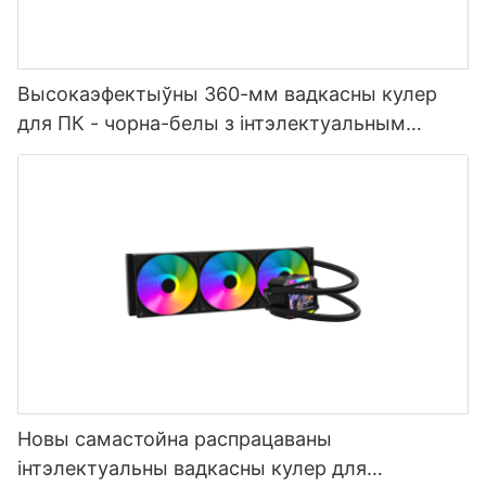
Высокаэфектыўны 360-мм вадкасны кулер
для ПК - чорна-белы з інтэлектуальным
лічбавым кантролем тэмпературы
Новы самастойна распрацаваны
інтэлектуальны вадкасны кулер для