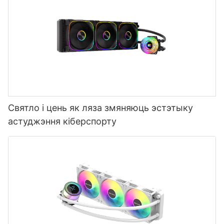
Святло і цень як ляза змяняюць эстэтыку
астуджэння кіберспорту