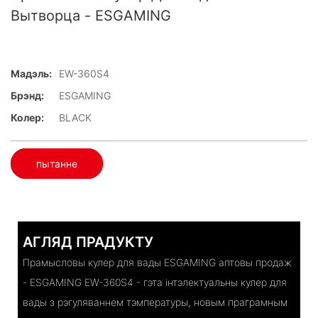
Вытворца - ESGAMING
Мадэль:
EW-360S4
Брэнд:
ESGAMING
Колер:
BLACK
пытанне
АГЛЯД ПРАДУКТУ
Прамысловы кулер для вады ESGAMING аптовы продаж
- ESGAMING EW-360S4 - гэта інтэлектуальны кулер для
вады з рэгуляваннем тэмпературы, новым праграмным