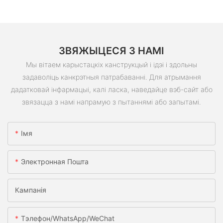
ЗВЯЖЫЦЕСЯ З НАМІ
Мы вітаем карыстацкіх канструкцый і ідэі і здольны
задаволіць канкрэтныя патрабаванні. Для атрымання
дадатковай інфармацыі, калі ласка, наведайце вэб-сайт або
звязацца з намі напрамую з пытаннямі або запытамі.
Імя
Электронная Пошта
Кампанія
Тэлефон/WhatsApp/WeChat