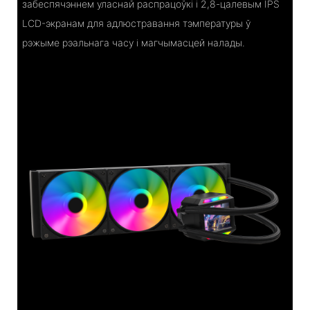
забеспячэннем уласнай распрацоўкі і 2,8-цалевым IPS
LCD-экранам для адлюстравання тэмпературы ў
рэжыме рэальнага часу і магчымасцей налады.