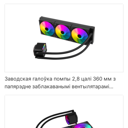
працэсара AIO 360 мм з ВК-экранам AURORA
ELITE-1773913805412865
Заводская галоўка помпы 2,8 цалі 360 мм з
папярэдне заблакаванымі вентылятарамі
ARGB для ПК, вадзяное астуджэнне працэсара
AURORA