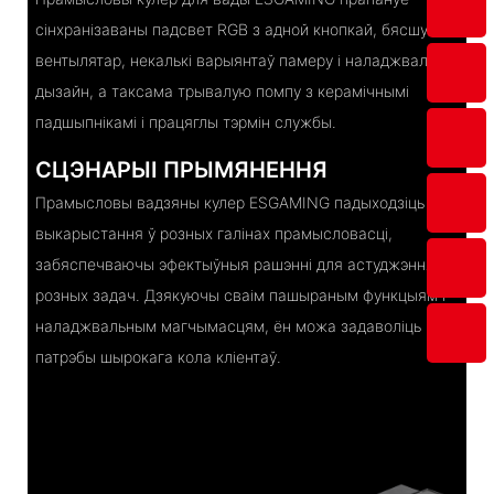
сінхранізаваны падсвет RGB з адной кнопкай, бясшумны
вентылятар, некалькі варыянтаў памеру і наладжвальны
дызайн, а таксама трывалую помпу з керамічнымі
падшыпнікамі і працяглы тэрмін службы.
СЦЭНАРЫІ ПРЫМЯНЕННЯ
Прамысловы вадзяны кулер ESGAMING падыходзіць для
выкарыстання ў розных галінах прамысловасці,
забяспечваючы эфектыўныя рашэнні для астуджэння
розных задач. Дзякуючы сваім пашыраным функцыям і
наладжвальным магчымасцям, ён можа задаволіць
патрэбы шырокага кола кліентаў.