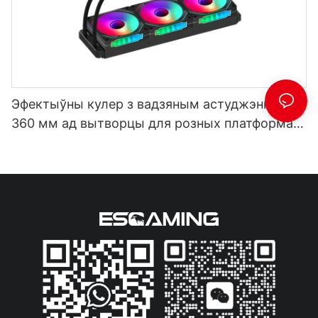
Эфектыўны кулер з вадзяным астуджэннем
360 мм ад вытворцы для розных платформаў
- EW-360C5 чорнага колеру