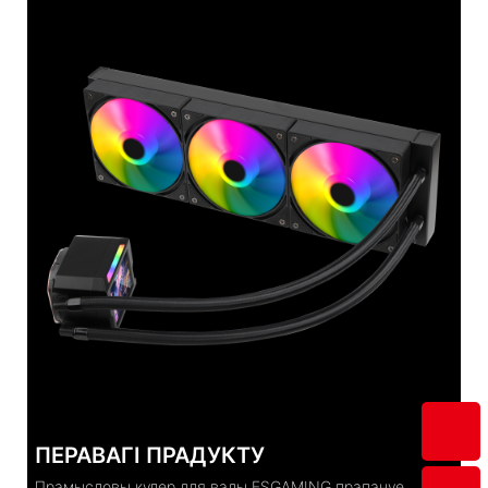
ПЕРАВАГІ ПРАДУКТУ
Прамысловы кулер для вады ESGAMING прапануе