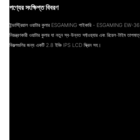
পণ্যের সংক্ষিপ্ত বিবরণ
ইন্ডাস্ট্রিয়াল ওয়াটার কুলার ESGAMING পাইকারি - ESGAMING EW-360S
নিয়ন্ত্রণকারী ওয়াটার কুলার যা নতুন স্ব-উন্নত সফ্টওয়্যার এবং রিয়েল-টাইম তাপমা
বিকল্পগুলির জন্য একটি 2.8 ইঞ্চি IPS LCD স্ক্রিন সহ।