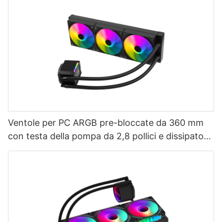
AURORA ELITE-1773913805412865
Ventole per PC ARGB pre-bloccate da 360 mm
con testa della pompa da 2,8 pollici e dissipatore
a liquido per CPU AURORA