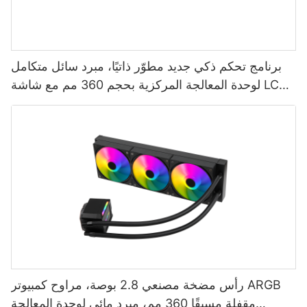
برنامج تحكم ذكي جديد مطوّر ذاتيًا، مبرد سائل متكامل
لوحدة المعالجة المركزية بحجم 360 مم مع شاشة LCD،
AURORA ELITE-1773913805412865
رأس مضخة مصنعي 2.8 بوصة، مراوح كمبيوتر ARGB
مقفلة مسبقًا 360 مم، مبرد مائي لوحدة المعالجة