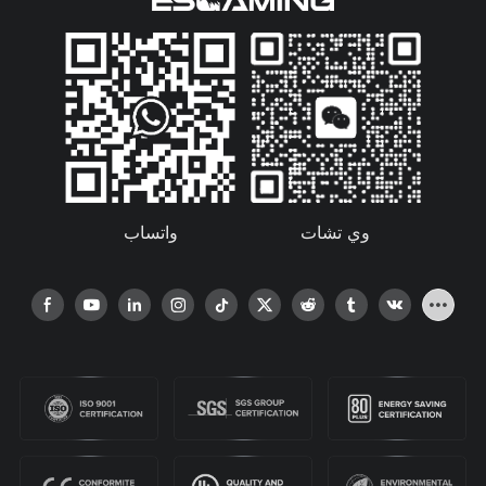
واتساب
وي تشات