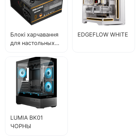
поўнамодульны,
80+ Bronze, для
настольных ПК
ESB650W
Блокі харчавання
EDGEFLOW WHITE
для настольных
ПК ESGAMING
магутнасцю 550
Вт высокай якасці
з эфектыўнасцю
85%,
сертыфікаваны як
80+ Bronze
ESB550W
LUMIA BK01
ЧОРНЫ