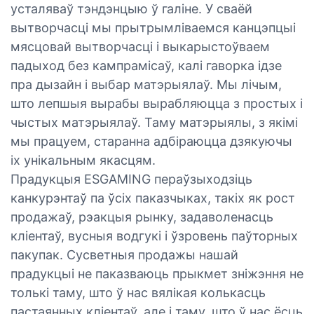
усталяваў тэндэнцыю ў галіне. У сваёй
вытворчасці мы прытрымліваемся канцэпцыі
мясцовай вытворчасці і выкарыстоўваем
падыход без кампрамісаў, калі гаворка ідзе
пра дызайн і выбар матэрыялаў. Мы лічым,
што лепшыя вырабы вырабляюцца з простых і
чыстых матэрыялаў. Таму матэрыялы, з якімі
мы працуем, старанна адбіраюцца дзякуючы
іх унікальным якасцям.
Прадукцыя ESGAMING пераўзыходзіць
канкурэнтаў па ўсіх паказчыках, такіх як рост
продажаў, рэакцыя рынку, задаволенасць
кліентаў, вусныя водгукі і ўзровень паўторных
пакупак. Сусветныя продажы нашай
прадукцыі не паказваюць прыкмет зніжэння не
толькі таму, што ў нас вялікая колькасць
пастаянных кліентаў, але і таму, што ў нас ёсць