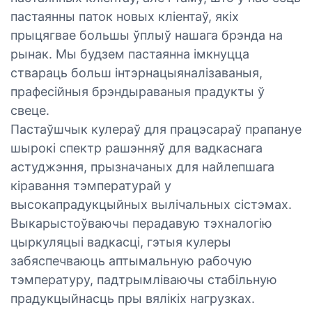
пастаянны паток новых кліентаў, якіх
прыцягвае большы ўплыў нашага брэнда на
рынак. Мы будзем пастаянна імкнуцца
ствараць больш інтэрнацыяналізаваныя,
прафесійныя брэндыраваныя прадукты ў
свеце.
Пастаўшчык кулераў для працэсараў прапануе
шырокі спектр рашэнняў для вадкаснага
астуджэння, прызначаных для найлепшага
кіравання тэмпературай у
высокапрадукцыйных вылічальных сістэмах.
Выкарыстоўваючы перадавую тэхналогію
цыркуляцыі вадкасці, гэтыя кулеры
забяспечваюць аптымальную рабочую
тэмпературу, падтрымліваючы стабільную
прадукцыйнасць пры вялікіх нагрузках.