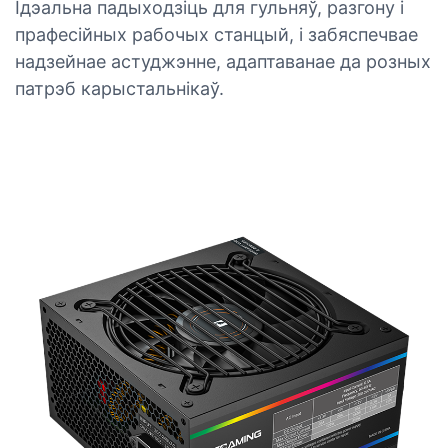
Ідэальна падыходзіць для гульняў, разгону і
прафесійных рабочых станцый, і забяспечвае
надзейнае астуджэнне, адаптаванае да розных
патрэб карыстальнікаў.