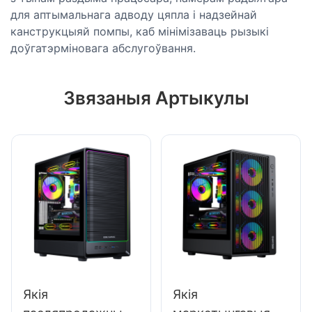
для аптымальнага адводу цяпла і надзейнай
канструкцыяй помпы, каб мінімізаваць рызыкі
доўгатэрміновага абслугоўвання.
Звязаныя Артыкулы
Якія
Якія