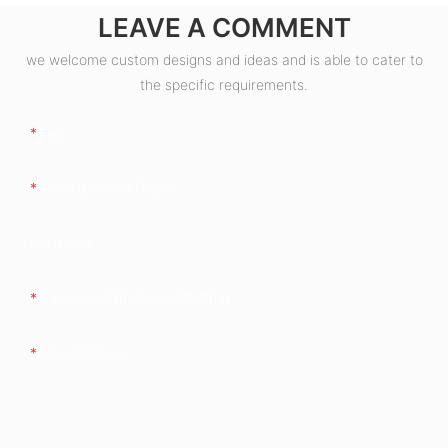
LEAVE A COMMENT
we welcome custom designs and ideas and is able to cater to
the specific requirements.
Імя
Электронная Пошта
Кампанія
Тэлефон/WhatsApp/WeChat
Задаволены