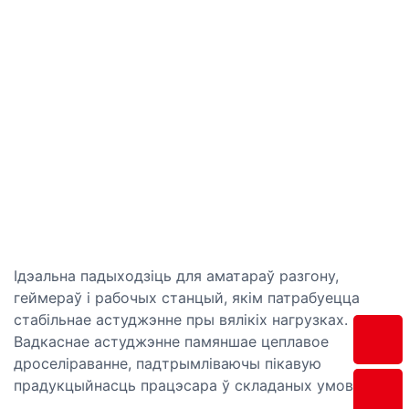
Ідэальна падыходзіць для аматараў разгону,
геймераў і рабочых станцый, якім патрабуецца
стабільнае астуджэнне пры вялікіх нагрузках.
Вадкаснае астуджэнне памяншае цеплавое
дроселіраванне, падтрымліваючы пікавую
прадукцыйнасць працэсара ў складаных умовах.