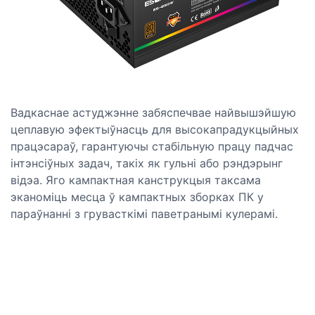
Вадкаснае астуджэнне забяспечвае найвышэйшую
цеплавую эфектыўнасць для высокапрадукцыйных
працэсараў, гарантуючы стабільную працу падчас
інтэнсіўных задач, такіх як гульні або рэндэрынг
відэа. Яго кампактная канструкцыя таксама
эканоміць месца ў кампактных зборках ПК у
параўнанні з грувасткімі паветранымі кулерамі.