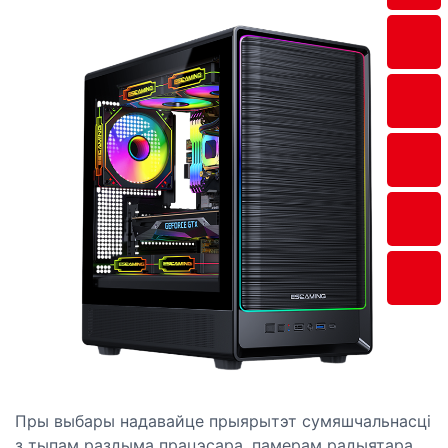
Пры выбары надавайце прыярытэт сумяшчальнасці
з тыпам раздыма працэсара, памерам радыятара