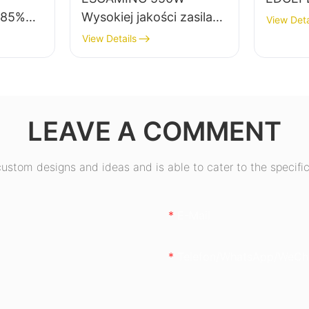
, 85%
Wysokiej jakości zasilacz
View Deta
do komputerów
View Details
asilacz
stacjonarnych o
sprawności 85%, 80+
0+
Bronze ESB550W
W
LEAVE A COMMENT
stom designs and ideas and is able to cater to the specific
E-Mail
Telefon/WhatsApp/WeCh