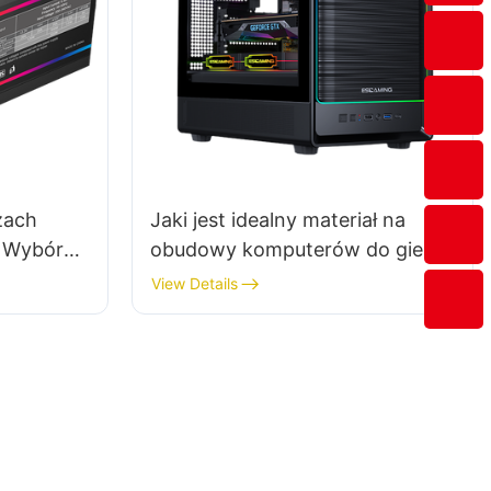
zach
Jaki jest idealny materiał na
 Wybór
obudowy komputerów do gier
za do
przeznaczonych do pracy w
View Details
 high-end
środowisku o wysokiej
temperaturze?