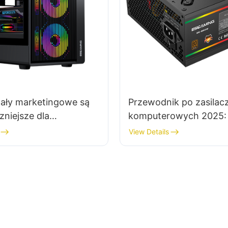
nały marketingowe są
Przewodnik po zasilac
zniejsze dla
komputerowych 2025:
ntów obudów do
odpowiedniego zasilac
View Details
rów gamingowych?
komputera HTPC klasy