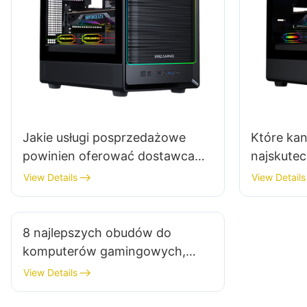
Jakie usługi posprzedażowe
Które ka
powinien oferować dostawca
najskutec
obudowy do komputera
produce
View Details
View Details
gamingowego?
kompute
8 najlepszych obudów do
komputerów gamingowych,
które dobrze współpracują z
View Details
niestandardowymi obiegami
wodnymi