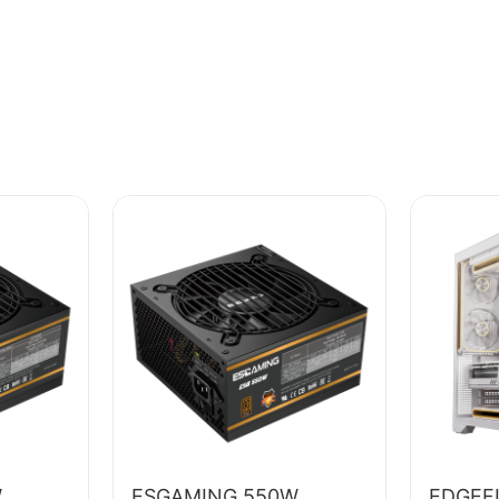
W
ESGAMING 550W
EDGEF