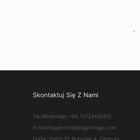
Skontaktuj Się Z Nami
Tel./WhatsApp: +86 13724459451
E-mail/Skype:
info@esgamingpc.com
Dodaj: Piętro 10, Budynek A, Centrum