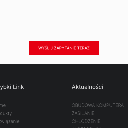
WYŚLIJ ZAPYTANIE TERAZ
ybki Link
Aktualności
me
OBUDOWA KOMPUTERA
odukty
ZASILANIE
związanie
CHŁODZENIE