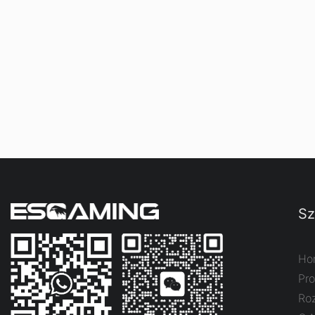
Sz
Ho
Pr
Ro