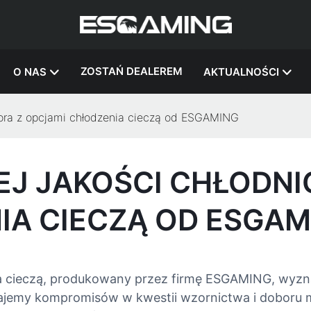
ZOSTAŃ DEALEREM
O NAS
AKTUALNOŚCI
sora z opcjami chłodzenia cieczą od ESGAMING
J JAKOŚCI CHŁODNI
IA CIECZĄ OD ESGAM
a cieczą, produkowany przez firmę ESGAMING, wyzna
uznajemy kompromisów w kwestii wzornictwa i doboru 