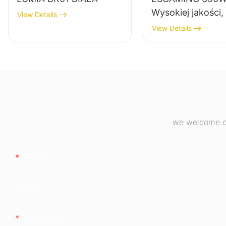
Wysokiej jakości
View Details
sprawności,
View Details
pełnomodułowy z
do komputerów
stacjonarnych 8
Bronze ESB650
we welcome cu
Nazwa
Firma
Zawartość