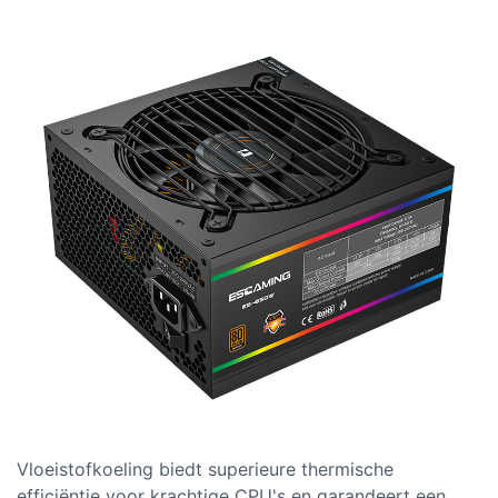
Vloeistofkoeling biedt superieure thermische
efficiëntie voor krachtige CPU's en garandeert een