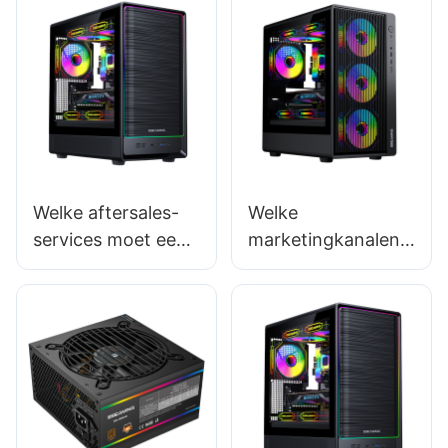
Welke aftersales-
Welke
services moet een
marketingkanalen
leverancier van
zijn het meest
gaming-pc-
effectief voor
behuizingen
fabrikanten van
bieden?
gaming-pc-
behuizingen?