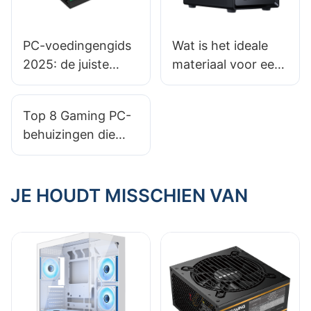
PC-voedingengids
Wat is het ideale
2025: de juiste
materiaal voor een
voeding kiezen
gaming-pc-
voor een high-end
behuizing in een
Top 8 Gaming PC-
HTPC
omgeving met
behuizingen die
hoge
goed werken met
temperaturen?
aangepaste
waterlussen
JE HOUDT MISSCHIEN VAN