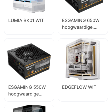
LUMIA BK01 WIT
ESGAMING 650W
hoogwaardige,
volledig functionele
desktop-pc-
voeding met 85%
rendement en 80+
bronzen
certificering
ESB650W
ESGAMING 550W
EDGEFLOW WIT
hoogwaardige
desktop-pc-
voeding met 85%