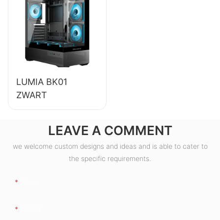
rendement en 80+
bronzen afwerking
ESB550W
LUMIA BK01
ZWART
LEAVE A COMMENT
we welcome custom designs and ideas and is able to cater to
the specific requirements.
Naam
E-Mail