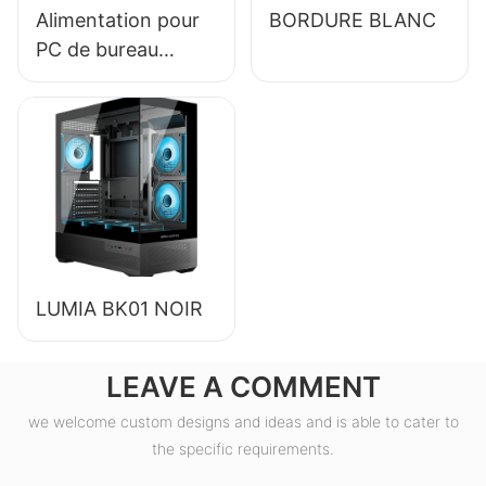
Alimentation pour
BORDURE BLANC
PC de bureau
ESGAMING 550W
haute qualité,
rendement 85%,
certification 80+
Bronze ESB550W
LUMIA BK01 NOIR
LEAVE A COMMENT
we welcome custom designs and ideas and is able to cater to
the specific requirements.