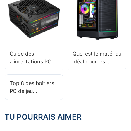
Guide des
Quel est le matériau
alimentations PC
idéal pour les
2025 : Choisir le
boîtiers de PC de
bon bloc
jeu dans un
Top 8 des boîtiers
d'alimentation pour
environnement à
PC de jeu
un HTPC haut de
haute
compatibles avec
gamme
température ?
les boucles d'eau
personnalisées
TU POURRAIS AIMER