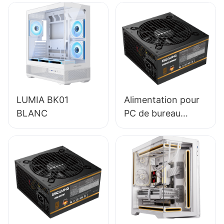
LUMIA BK01
Alimentation pour
BLANC
PC de bureau
ESGAMING 650W,
module complet,
haute qualité,
rendement 85 %,
certification 80+
Bronze ESB650W