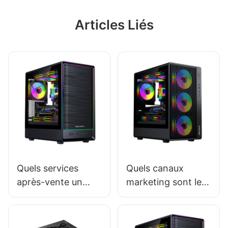
Articles Liés
Quels services
Quels canaux
après-vente un
marketing sont les
fournisseur de
plus efficaces pour
boîtiers PC de jeu
les fabricants de
doit-il fournir ?
boîtiers PC de jeu ?