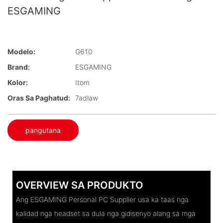
ESGAMING
Modelo:
G610
Brand:
ESGAMING
Kolor:
Itom
Oras Sa Paghatud:
7adlaw
pangutana
OVERVIEW SA PRODUKTO
Ang ESGAMING Personal PC Supplier usa ka taas nga
kalidad nga headset sa dula nga gidisenyo alang sa mga