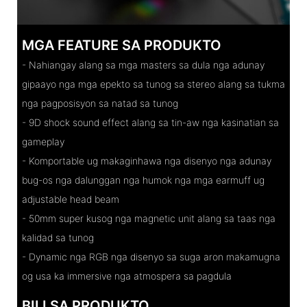
MGA FEATURE SA PRODUKTO
- Nahiangay alang sa mga masters sa dula nga adunay
gipaayo nga mga epekto sa tunog sa stereo alang sa tukma
nga pagposisyon sa natad sa tunog
- 9D shock sound effect alang sa tin-aw nga kasinatian sa
gameplay
- Komportable ug makaginhawa nga disenyo nga adunay
bug-os nga dalunggan nga humok nga mga earmuff ug
adjustable head beam
- 50mm super kusog nga magnetic unit alang sa taas nga
kalidad sa tunog
- Dynamic nga RGB nga disenyo sa suga aron makamugna
og usa ka immersive nga atmospera sa pagdula
BILI SA PRODUKTO