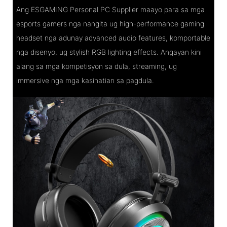
Ang ESGAMING Personal PC Supplier maayo para sa mga
esports gamers nga nangita ug high-performance gaming
headset nga adunay advanced audio features, komportable
nga disenyo, ug stylish RGB lighting effects. Angayan kini
alang sa mga kompetisyon sa dula, streaming, ug
immersive nga mga kasinatian sa pagdula.