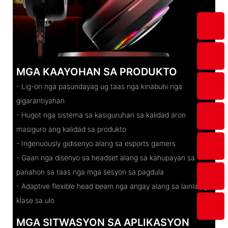
MGA KAAYOHAN SA PRODUKTO
- Lig-on nga pasundayag ug taas nga kinabuhi nga
gigarantiyahan
- Hugot nga sistema sa kasiguruhan sa kalidad aron
masiguro ang kalidad sa produkto
- Ingenuously gidisenyo alang sa esports gamers
- Gaan nga disenyo sa headset alang sa kahupayan sa
panahon sa taas nga mga sesyon sa pagdula
- Adaptive flexible head beam nga angay alang sa lainlaing
klase sa ulo
MGA SITWASYON SA APLIKASYON