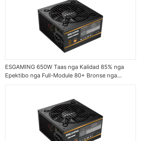
ESGAMING 650W Taas nga Kalidad 85% nga
Epektibo nga Full-Module 80+ Bronse nga
Suplay sa Kuryente sa Desktop PC ESB650W