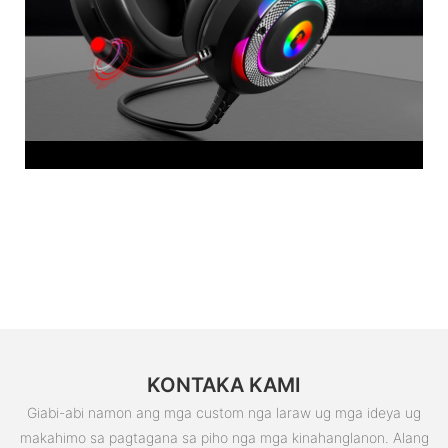
KONTAKA KAMI
Giabi-abi namon ang mga custom nga laraw ug mga ideya ug
makahimo sa pagtagana sa piho nga mga kinahanglanon. Alang