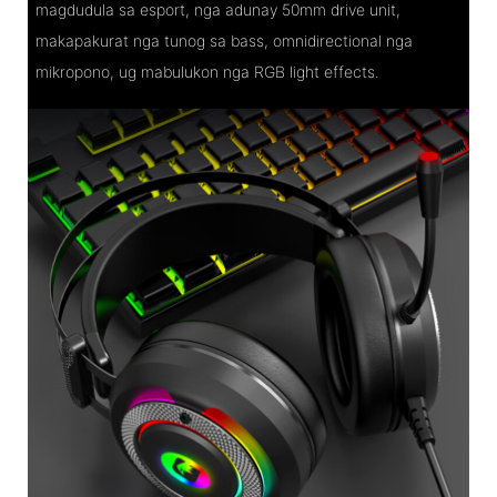
magdudula sa esport, nga adunay 50mm drive unit,
makapakurat nga tunog sa bass, omnidirectional nga
mikropono, ug mabulukon nga RGB light effects.