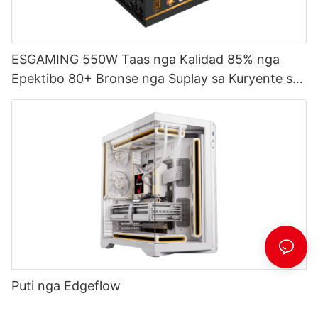
ESGAMING 550W Taas nga Kalidad 85% nga
Epektibo 80+ Bronse nga Suplay sa Kuryente sa
Desktop PC ESB550W
Puti nga Edgeflow