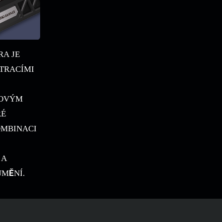
RA JE
TRACÍMI
KOVÝM
RÉ
OMBINACI
 A
UMĚNÍ.