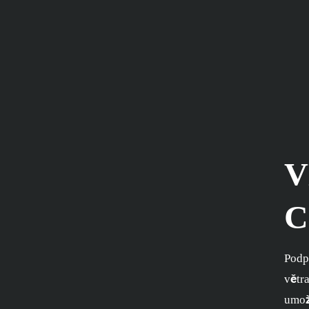
V
C
Podp
větr
umož