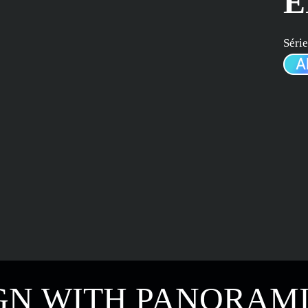
E
Série
IGN WITH PANORAMI