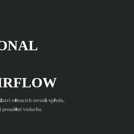
IONAL
AIRFLOW
žství větracích otvorů vpředu,
ní proudění vzduchu.