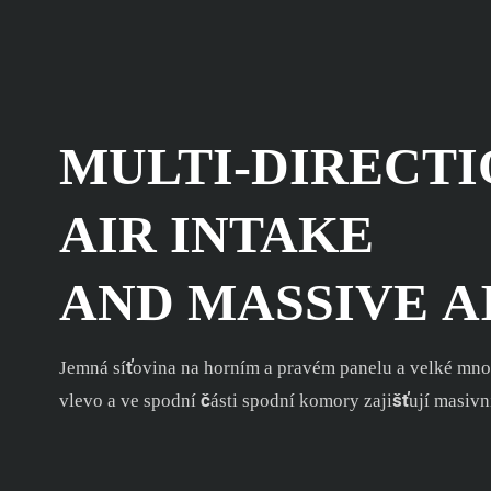
MULTI-DIRECT
AIR INTAKE
AND MASSIVE 
Jemná síťovina na horním a pravém panelu a velké mno
vlevo a ve spodní části spodní komory zajišťují masiv