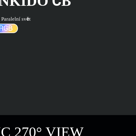
NKIDO ČB
 Paralelní svět
C 270° VIEW