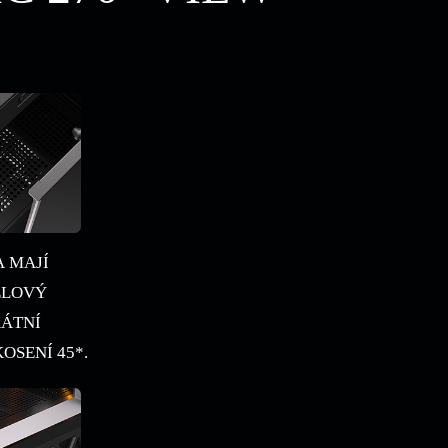
 MAJÍ
ELOVÝ
KÁTNÍ
OSENÍ 45*.