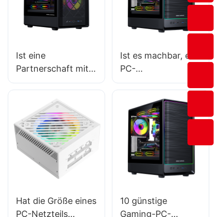
Ist eine
Ist es machbar, ein
Partnerschaft mit
PC-
lokalen Herstellern
Gehäusevertriebsu
von Gaming-PC-
nternehmen zu
Gehäusen
gründen?
vorteilhaft?
Hat die Größe eines
10 günstige
PC-Netzteils
Gaming-PC-