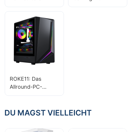
Auswirkungen auf
Gehäuse: Sparen
seine Leistung?
Sie Geld
ROKE11: Das
Allround-PC-
Gehäuse mit
raffiniertem 360°-
Design mit
DU MAGST VIELLEICHT
abgerundeten
Ecken