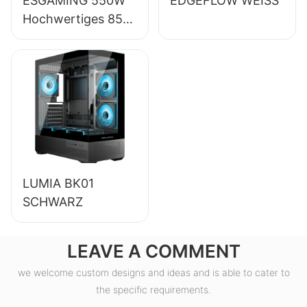
ESGAMING 550W
EDGEFLOW WEISS
Hochwertiges 85%
Wirkungsgrad 80+
Bronze Desktop-
PC-Netzteil
ESB550W
LUMIA BK01
SCHWARZ
LEAVE A COMMENT
we welcome custom designs and ideas and is able to cater to
the specific requirements.