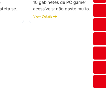
e
10 gabinetes de PC gamer
afeta seu
acessíveis: não gaste muito
dinheiro
View Details