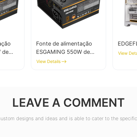
ação
Fonte de alimentação
EDGEF
 de
ESGAMING 550W de
View Deta
5% de
alta qualidade, 85% de
View Details
o
eficiência, certificação
cação
80+ Bronze para PC
 PC
desktop (ESB550W)
0W)
LEAVE A COMMENT
stom designs and ideas and is able to cater to the specific