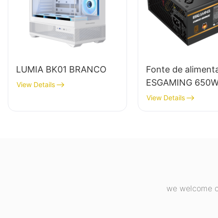
LUMIA BK01 BRANCO
Fonte de aliment
ESGAMING 650W
View Details
alta qualidade, 8
View Details
eficiência, módul
completo, certifi
80+ Bronze para
desktop (ESB65
we welcome cu