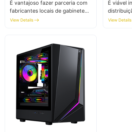
É vantajoso fazer parceria com
É viável 
fabricantes locais de gabinetes
distribui
para PC gamer?
View Details
View Details