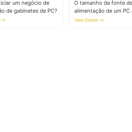
iniciar um negócio de
O tamanho da fonte d
ção de gabinetes de PC?
alimentação de um PC 
desempenho?
View Details