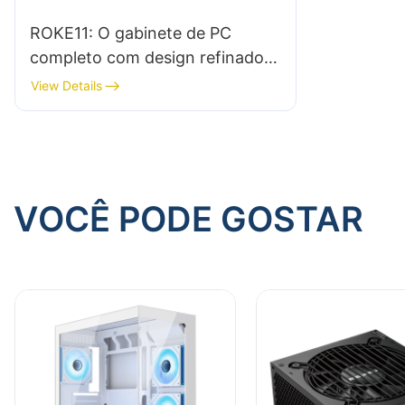
ROKE11: O gabinete de PC
completo com design refinado
de cantos arredondados de
View Details
360°
VOCÊ PODE GOSTAR