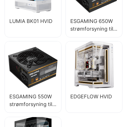
LUMIA BK01 HVID
ESGAMING 650W
strømforsyning til
stationær pc af høj
kvalitet med 85%
effektivitet og fuld
modulstørrelse 80+
bronze ESB650W
ESGAMING 550W
EDGEFLOW HVID
strømforsyning til
stationær pc af høj
kvalitet, 85%