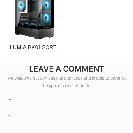
effektivitet, 80+
bronze, ESB550W
LUMIA BK01 SORT
LEAVE A COMMENT
we welcome custom designs and ideas and is able to cater to
the specific requirements.
Navn
E-Mail.
Selskab