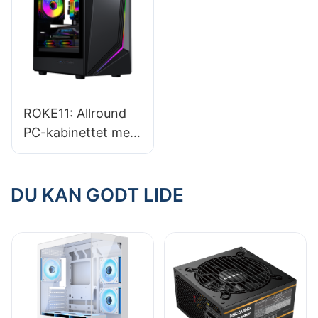
ROKE11: Allround
PC-kabinettet med
raffineret 360°
afrundede
hjørnedesign
DU KAN GODT LIDE