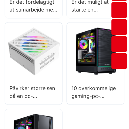
Er det fordelagtigt
Er det muligt at
at samarbejde med
starte en
lokale producenter
virksomhed med
af gaming-pc-
distribution af pc-
kabinetter?
kabinetter?
Påvirker størrelsen
10 overkommelige
på en pc-
gaming-pc-
strømforsyning
kabinetter: Spræng
dens ydeevne?
ikke budgettet