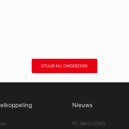
STUUR NU ONDERZOEK
elkoppeling
Nieuws
me
PC-BEHUIZING