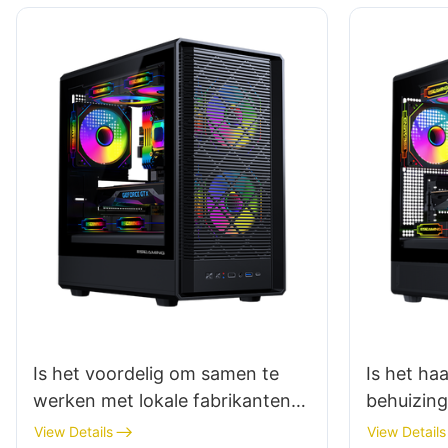
Is het voordelig om samen te
Is het ha
werken met lokale fabrikanten
behuizings
van gaming-pc-behuizingen?
starten?
View Details
View Details