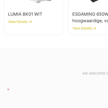
LUMIA BK01 WIT
ESGAMING 650
hoogwaardige, vo
View Details
functionele desk
View Details
voeding met 85%
rendement en 80
bronzen certifice
ESB650W
we welcome cu
Naam
Bedrijf