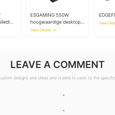
W
ESGAMING 550W
EDGEF
lledig
hoogwaardige desktop-
View Deta
top-pc-
pc-voeding met 85%
View Details
rendement en 80+
+
bronzen afwerking
ring
ESB550W
LEAVE A COMMENT
stom designs and ideas and is able to cater to the specific
E-Mail
Telefoon/whatsApp/wec