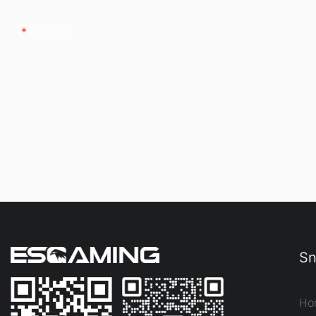
Inhoud
Sn
Ho