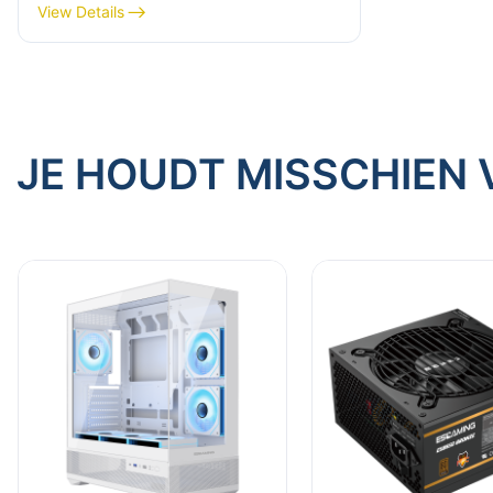
afgerond hoekontwerp
View Details
JE HOUDT MISSCHIEN 