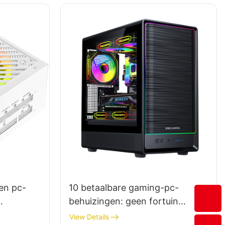
en pc-
10 betaalbare gaming-pc-
behuizingen: geen fortuin
uitgeven
View Details