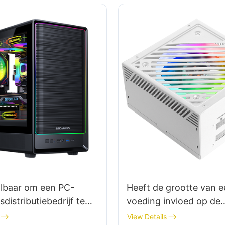
albaar om een ​​PC-
Heeft de grootte van e
distributiebedrijf te
voeding invloed op de
prestaties?
View Details