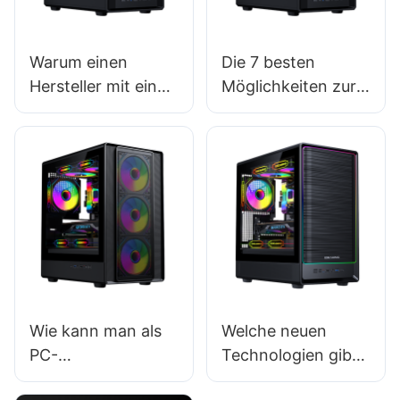
Warum einen
Die 7 besten
Hersteller mit einer
Möglichkeiten zur
großen Auswahl an
Verbesserung der
Produktmodellen
Benutzerfreundlich
wählen?
keit von Gaming-
PC-Gehäusen
Wie kann man als
Welche neuen
PC-
Technologien gibt
Gehäuselieferant
es im Bereich