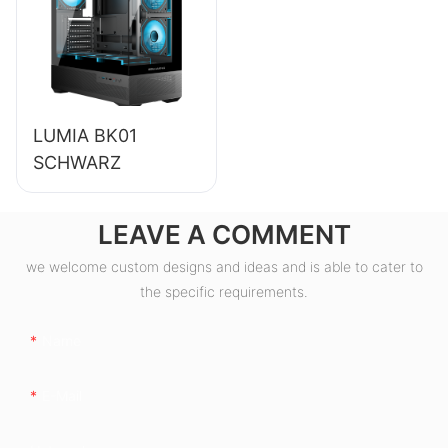
ESB550W
LUMIA BK01
SCHWARZ
LEAVE A COMMENT
we welcome custom designs and ideas and is able to cater to
the specific requirements.
Name
E-Mail