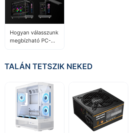
2025-ben?
Hogyan válasszunk
megbízható PC-
ház szállítót?
Legfontosabb
tippek
TALÁN TETSZIK NEKED