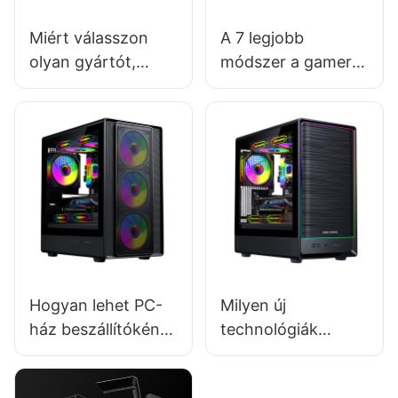
Miért válasszon
A 7 legjobb
olyan gyártót,
módszer a gamer
amely széles
PC-házak
termékválasztékkal
felhasználói
rendelkezik?
élményének
javítására
Hogyan lehet PC-
Milyen új
ház beszállítóként
technológiák
versenytársak előtt
várhatók a gamer
járni?
PC-házakban