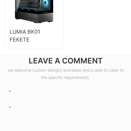
ESB550W
LUMIA BK01
FEKETE
LEAVE A COMMENT
we welcome custom designs and ideas and is able to cater to
the specific requirements.
Név
Email
Vállalat