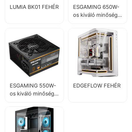
LUMIA BK01 FEHÉR
ESGAMING 650W-
os kiváló minőségű,
85%-os hatásfokú,
teljes modulos, 80+
bronz színű asztali
számítógép
tápegységek
ESB650W
ESGAMING 550W-
EDGEFLOW FEHÉR
os kiváló minőségű,
85%-os hatásfokú,
80+ bronz színű
asztali számítógép
tápegység,