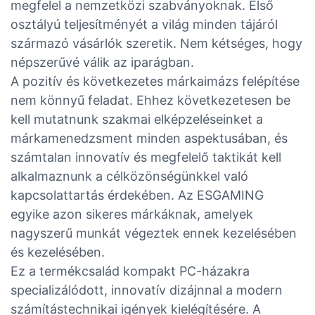
megfelel a nemzetközi szabványoknak. Első
osztályú teljesítményét a világ minden tájáról
származó vásárlók szeretik. Nem kétséges, hogy
népszerűvé válik az iparágban.
A pozitív és következetes márkaimázs felépítése
nem könnyű feladat. Ehhez következetesen be
kell mutatnunk szakmai elképzeléseinket a
márkamenedzsment minden aspektusában, és
számtalan innovatív és megfelelő taktikát kell
alkalmaznunk a célközönségünkkel való
kapcsolattartás érdekében. Az ESGAMING
egyike azon sikeres márkáknak, amelyek
nagyszerű munkát végeztek ennek kezelésében
és kezelésében.
Ez a termékcsalád kompakt PC-házakra
specializálódott, innovatív dizájnnal a modern
számítástechnikai igények kielégítésére. A