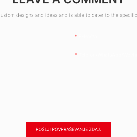
stom designs and ideas and is able to cater to the specific
E-Pošta
Telefon/whatsApp/wech
POŠLJI POVPRAŠEVANJE ZDAJ.