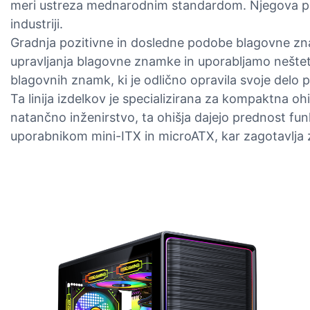
meri ustreza mednarodnim standardom. Njegova prvov
industriji.
Gradnja pozitivne in dosledne podobe blagovne zna
upravljanja blagovne znamke in uporabljamo nešteto 
blagovnih znamk, ki je odlično opravila svoje delo p
Ta linija izdelkov je specializirana za kompaktna 
natančno inženirstvo, ta ohišja dajejo prednost funk
uporabnikom mini-ITX in microATX, kar zagotavlja 