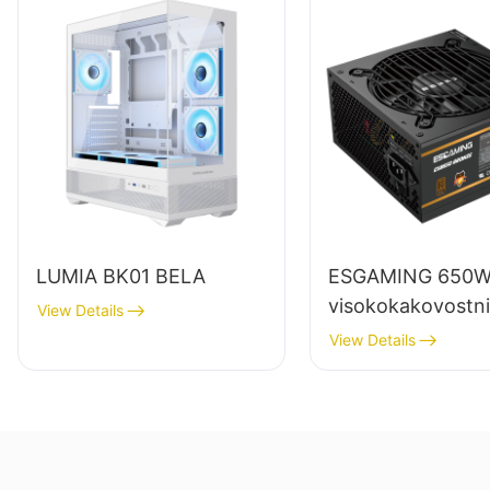
LUMIA BK01 BELA
ESGAMING 650
visokokakovostni
View Details
napajalniki za na
View Details
računalnike s pol
modulom in 85-
odstotno učinkovi
80+ bronasti