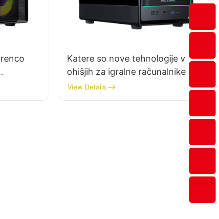
urenco
Katere so nove tehnologije v
ohišjih za igralne računalnike za
leto 2025?
View Details