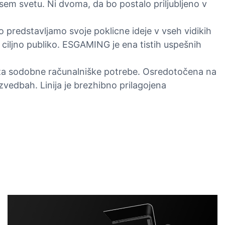
em svetu. Ni dvoma, da bo postalo priljubljeno v
predstavljamo svoje poklicne ideje v vseh vidikih
 ciljno publiko. ESGAMING je ena tistih uspešnih
i za sodobne računalniške potrebe. Osredotočena na
zvedbah. Linija je brezhibno prilagojena