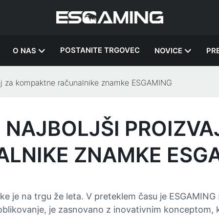
POSTANITE TRGOVEC
O NAS
NOVICE
PR
hišij za kompaktne računalnike znamke ESGAMING
NAJBOLJŠI PROIZVAJ
LNIKE ZNAMKE ESG
ike je na trgu že leta. V preteklem času je ESGAMING
oblikovanje, je zasnovano z inovativnim konceptom, k