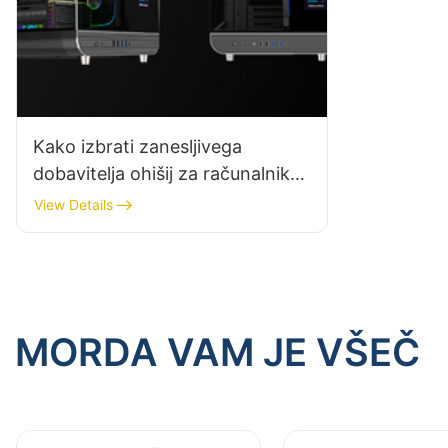
Kako izbrati zanesljivega
dobavitelja ohišij za računalnik?
Ključni nasveti
View Details
MORDA VAM JE VŠEČ