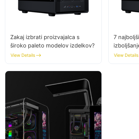
Zakaj izbrati proizvajalca s
7 najbolj
široko paleto modelov izdelkov?
izboljšan
z omarami
View Details
View Details
računalni