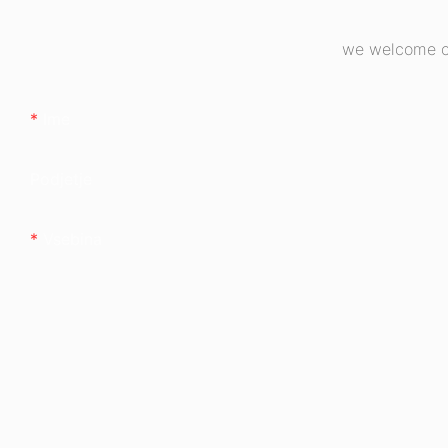
we welcome cu
Ime
Podjetje
Vsebina