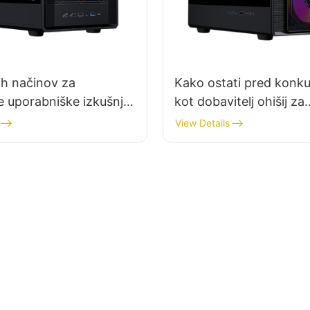
ših načinov za
Kako ostati pred konk
je uporabniške izkušnje
kot dobavitelj ohišij za
 za igralne
računalnike?
View Details
ke