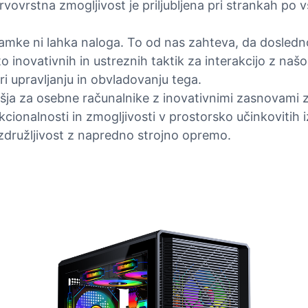
rstna zmogljivost je priljubljena pri strankah po vs
mke ni lahka naloga. To od nas zahteva, da dosledno 
inovativnih in ustreznih taktik za interakcijo z našo
ri upravljanju in obvladovanju tega.
ohišja za osebne računalnike z inovativnimi zasnovam
cionalnosti in zmogljivosti v prostorsko učinkovitih i
združljivost z napredno strojno opremo.