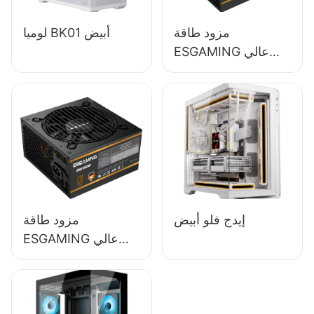
مزود طاقة
لوميا BK01 أبيض
ESGAMING عالي
الجودة بقدرة 650
واط وكفاءة 85%،
وحدة كاملة، حاصل
على شهادة 80+
برونزية لأجهزة
الكمبيوتر المكتبية
ESB650W
إيدج فلو أبيض
مزود طاقة
ESGAMING عالي
الجودة بقدرة 550
واط وكفاءة 85%
وحاصل على شهادة