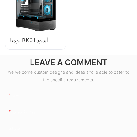
80+ برونزية لأجهزة
الكمبيوتر المكتبية
ESB550W
لوميا BK01 أسود
LEAVE A COMMENT
we welcome custom designs and ideas and is able to cater to
the specific requirements.
اسم
بريد إلكتروني
شركة