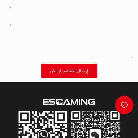
الهاتف/واتساب/وي شات
المحتوى
إرسال الاستفسار الآن