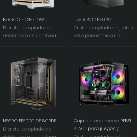
BLANCO EDGEFLOW
LUMIA BK01 NEGRO
El cristal templado de
Cristal templado sin juntas,
doble cara se combina
vista panorámica sin
con la malla de hierro
obstáculos. Los paneles
inclinada 60° a la derecha.
dobles de 270° a la
A medida que la luz y la
izquierda y al frente
sombra se entrelazan, la
ofrecen una visión clara,
amplitud visual de los
convirtiendo su hardware
ventiladores del chasis
en el centro de atención
alcanza un nivel sin
visual.
precedentes.
NEGRO EFECTO DE BORDE
Caja de torre media REBEL
BLACK para juegos y
El cristal templado de
oficina
doble cara se combina
Cristal templado en tres