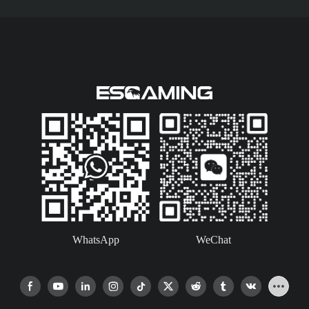
hasta 360 mm. Incluye
puertos USB 3.0 de serie,
con un puerto USB-C
opcional. Esta es una caja
para PC gaming de alta
gama diseñada para
jugadores
experimentados que
desean mostrar su estilo
único.
WhatsApp
WeChat