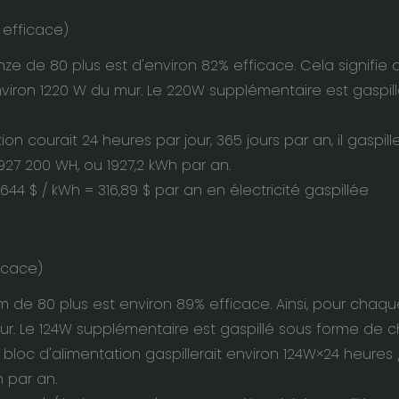
 efficace)
ze de 80 plus est d'environ 82% efficace. Cela signifie 
 environ 1220 W du mur. Le 220W supplémentaire est gaspil
on courait 24 heures par jour, 365 jours par an, il gaspille
927 200 WH, ou 1927,2 kWh par an.
1644 $ / kWh =
316,89 $ par an en électricité gaspillée
ficace)
m de 80 plus est environ 89% efficace. Ainsi, pour chaq
du mur. Le 124W supplémentaire est gaspillé sous forme de c
 bloc d'alimentation gaspillerait environ 124W×24 heures 
h par an.