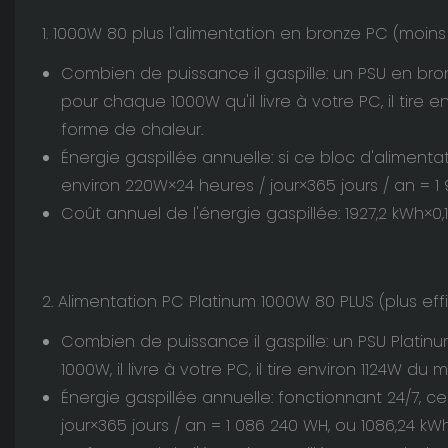
1. 1000W 80 plus l'alimentation en bronze PC (moins
Combien de puissance il gaspille: un PSU en bron
pour chaque 1000W qu'il livre à votre PC, il tire
forme de chaleur.
Énergie gaspillée annuelle: si ce bloc d'alimentati
environ 220W×24 heures / jour×365 jours / an = 1 
Coût annuel de l'énergie gaspillée: 1927,2 kWh×0,
2. Alimentation PC Platinum 1000W 80 PLUS (plus ef
Combien de puissance il gaspille: un PSU Platinu
1000W, il livre à votre PC, il tire environ 1124W 
Énergie gaspillée annuelle: fonctionnant 24/7, ce
jour×365 jours / an = 1 086 240 WH, ou 1086,24 kW