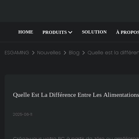
HOME
SOLUTION
PRODUITS
À PROPOS
ESGAMING
Nouvelles
Blog
Quelle est la différe
Quelle Est La Différence Entre Les Alimentation
2025-06-11
Créez-vous votre PC à partir de zéro ou améliore