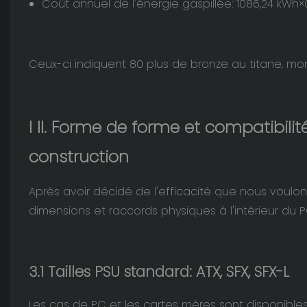
Coût annuel de l'énergie gaspillée: 1086,24 kWh×
Ceux-ci indiquent 80 plus de bronze au titane, mo
I
II. Forme de forme et compatibilité
construction
Après avoir décidé de l'efficacité que nous voulo
dimensions et raccords physiques à l'intérieur du P
3.1 Tailles PSU standard: ATX, SFX, SFX-L
Les cas de PC et les cartes mères sont disponibles e