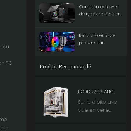
Combien existe-t-il
marque
de types de boîtiers
d'alimentations de
PC ? Le guide ultime
référence
Refroidisseurs de
processeur
e du
ESGAMING : Les
meilleurs choix en
on PC
termes de
Produit Recommandé
performances pour
2026
BORDURE BLANC
Sur la droite, une
vitre en verre
trempé double
ame
face rencontre
 une