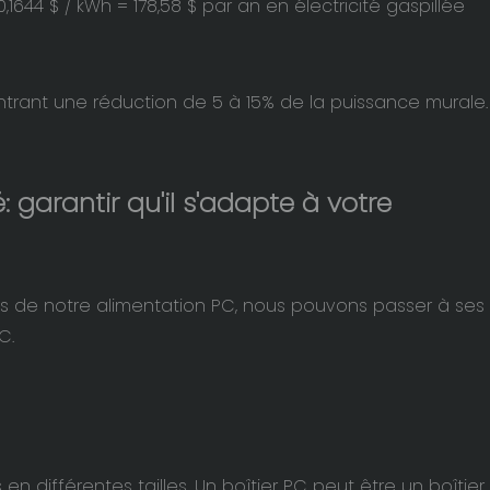
0,1644 $ / kWh =
178,58 $ par an en électricité gaspillée
ntrant une réduction de 5 à 15% de la puissance murale.
: garantir qu'il s'adapte à votre
ns de notre alimentation PC, nous pouvons passer à ses
C.
n différentes tailles. Un boîtier PC peut être un boîtier