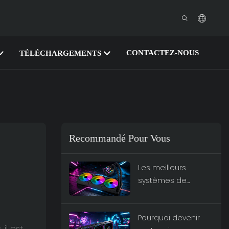
CONTACTEZ-NOUS
TÉLÉCHARGEMENTS
Recommandé Pour Vous
Les meilleurs
systèmes de
refroidissement
liquide tout-en-un
Pourquoi devenir
pour le jeu haute
il est