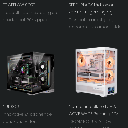
EDGEFLOW SORT
REBEL BLACK Miditower-
kabinet til gaming og
Dobbeltsidet hærdet glas
kontor
møder det 60° vippede
Tresidet hærdet glas,
jernnet til højre. I takt med
panoramisk klarhed, fulde
at lys og skygge væves
lyseffekter. Kombinerer
sammen, løftes
æstetik med køling, en
chassisblæsernes visuelle
visuel fryd for PC-bygning.
bredde til et hidtil uset
niveau.
NUL SORT
Nem at installere LUMIA
COVE WHITE Gaming PC-
Innovative 8° skrånende
kabinet med LCD-
bundkanaler for
ESGAMING LUMIA COVE
skærmunderstøttelse BTF