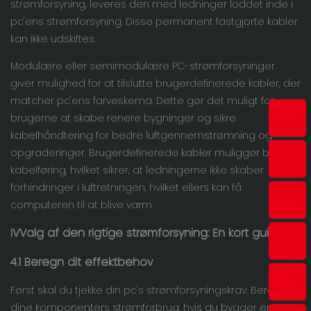
strømforsyning, leveres den med ledninger loddet inde i
pc'ens strømforsyning. Disse permanent fastgjorte kabler
kan ikke udskiftes.
Modulære eller semimodulære PC-strømforsyninger
giver mulighed for at tilslutte brugerdefinerede kabler, der
matcher pc'ens farveskema. Dette gør det muligt for
brugerne at skabe renere bygninger og sikre
kabelhåndtering for bedre luftgennemstrømning og
opgraderinger. Brugerdefinerede kabler muliggør bedre
kabelføring, hvilket sikrer, at ledningerne ikke skaber
forhindringer i luftretningen, hvilket ellers kan få
computeren til at blive varm.
IV
Valg af den rigtige strømforsyning: En kort guide
4.1 Beregn dit effektbehov
Først skal du tjekke din pc's strømforsyningskrav. Beregn
dine komponenters strømforbrug, hvis du bygger en pc