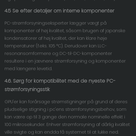
4.5 Se efter detaljer om interne komponenter
PC-strømforsyningseksperter lægger vægt på
komponenter af høj kvalitet, såsom brugen af ​​japanske
kondensatorer af høj kvalitet, der kan klare høje
temperaturer (f.eks. 105 °C). Derudover kan LLC-
resonansomformere og DC-til-DC-komponenter
resultere i en jævnere strømforsyning og komponenter
med længere levetid.
4.6. Sørg for kompatibilitet med de nyeste PC-
strømforsyningsstik
GPU'er kan forårsage strømstigninger på grund af deres
pludselige stigning i pc'ens strømforsyningsbehov, som
kan være op til 3 gange den normale nominelle effekt i
100 mikrosekunder. Enhver strømforsyning af dårlig kvalitet
ville svigte og kan endda få systemet til at lukke ned.