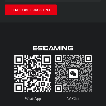
GPU'er op til 410 mm og
360 mm væskekøling. USB
SEND FORESPØRGSEL NU
3.0-porte er standard med
en valgfri Type-C-port.
Dette er et førsteklasses
gaming-pc-kabinet
bygget til erfarne spillere,
der ønsker at vise deres
unikke stil frem.
WhatsApp
WeChat