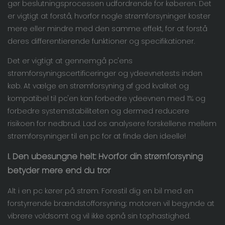
gør beslutningsprocessen udfordrende for køberen. Det
er vigtigt at forstå, hvorfor nogle strømforsyninger koster
mere eller mindre med den samme effekt, for at forstå
deres differentierende funktioner og specifikationer.
Det er vigtigt at gennemgå pc'ens
strømforsyningscertificeringer og ydeevnetests inden
køb. At vælge en strømforsyning af god kvalitet og
kompatibel til pc'en kan forbedre ydeevnen med 1% og
forbedre systemstabiliteten og dermed reducere
risikoen for nedbrud. Lad os analysere forskellene mellem
strømforsyninger til en pc for at finde den ideelle!
I.
Den ubesungne helt: Hvorfor din strømforsyning
betyder mere end du tror
Alt i en pc kører på strøm. Forestil dig en bil med en
forstyrrende brændstofforsyning; motoren vil begynde at
vibrere voldsomt og vil ikke opnå sin tophastighed.