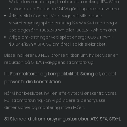
W den leverer til din pc, trækker den omkring 1124 W fra
stikkontakten. De ekstra 124 W går til spilde som varme.
Årligt spild af energi: Ved døgndrift ville denne
strømforsyning spilde omkring 124 W × 24 timer/dag ×
365 dage/år = 1.086.240 Wh eller 1086,24 kWh om året.
Årlige omkostninger ved spildt energi: 1086,24 kWh ×
$0,1644/kWh =
$178,58 om året i spildt elektricitet
.
Disse indikerer 80 PLUS bronze til titanium, hvilket viser en
reduktion på 5-15% i væggens strømforbrug.
I
II. Formfaktorer og kompatibilitet: Sikring af, at det
passer til din konstruktion
Når vi har besluttet, hvilken effektivitet vi ønsker fra vores
PC-strømforsyning, kan vi gå videre til dens fysiske
dimensioner og montering inde i PC'en.
3.1 Standard strømforsyningsstørrelser: ATX, SFX, SFX-L