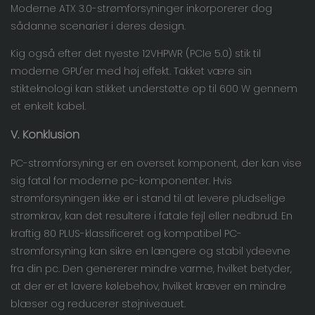
Moderne ATX 3.0-strømforsyninger inkorporerer dog
sådanne scenarier i deres design.
Kig også efter det nyeste 12VHPWR (PCIe 5.0) stik til
moderne GPU'er med høj effekt. Takket være sin
stikteknologi kan stikket understøtte op til 600 W gennem
et enkelt kabel.
V.
Konklusion
PC-strømforsyning er en overset komponent, der kan vise
sig fatal for moderne pc-komponenter. Hvis
strømforsyningen ikke er i stand til at levere pludselige
strømkrav, kan det resultere i fatale fejl eller nedbrud. En
kraftig 80 PLUS-klassificeret og kompatibel PC-
strømforsyning kan sikre en længere og stabil ydeevne
fra din pc. Den genererer mindre varme, hvilket betyder,
at der er et lavere kølebehov, hvilket kræver en mindre
blæser og reducerer støjniveauet.