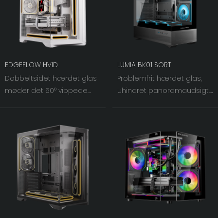
EDGEFLOW HVID
LUMIA BK01 SORT
Dobbeltsidet hærdet glas
Problemfrit hærdet glas,
møder det 60° vippede
uhindret panoramaudsigt.
jernnet til højre. I takt med
De 270° venstre og
at lys og skygge væves
frontpaneler giver et klart
sammen, løftes
udsyn, hvilket gør din
chassisblæsernes visuelle
hardware til det visuelle
bredde til et hidtil uset
midtpunkt.
niveau.