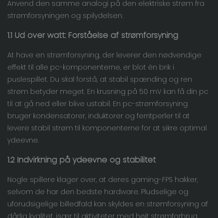
Anvend den samme analogi på den elektriske strøm fra
strømforsyningen og spilydelsen.
1.1 Ud over watt: Forståelse af strømforsyning
At have en strømforsyning, der leverer den nødvendige
effekt til alle pc-komponenterne, er blot én brik i
puslespillet. Du skal forstå, at stabil spænding og ren
strøm betyder meget. En krusning på 50 mV kan få din pc
til at gå ned eller blive ustabil. En pc-strømforsyning
bruger kondensatorer, induktorer og ferritperler til at
levere stabil strøm til komponenterne for at sikre optimal
ydeevne.
1.2 Indvirkning på ydeevne og stabilitet
Nogle spillere klager over, at deres gaming-FPS hakker,
selvom de har den bedste hardware. Pludselige og
uforudsigelige billedfald kan skyldes en strømforsyning af
dårlig kvalitet, især til aktiviteter med højt strømforbrug