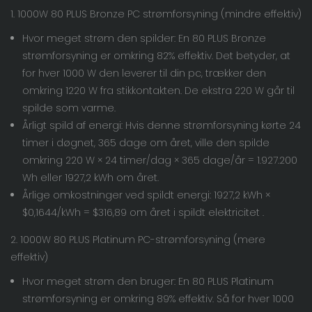
1. 1000W 80 PLUS Bronze PC strømforsyning (mindre effektiv)
Hvor meget strøm den spilder: En 80 PLUS Bronze
strømforsyning er omkring 82% effektiv. Det betyder, at
for hver 1000 W den leverer til din pc, trækker den
omkring 1220 W fra stikkontakten. De ekstra 220 W går til
spilde som varme.
Årligt spild af energi: Hvis denne strømforsyning kørte 24
timer i døgnet, 365 dage om året, ville den spilde
omkring 220 W × 24 timer/dag × 365 dage/år = 1.927.200
Wh eller 1927,2 kWh om året.
Årlige omkostninger ved spildt energi: 1927,2 kWh ×
$0,1644/kWh =
$316,89 om året i spildt elektricitet
.
2. 1000W 80 PLUS Platinum PC-strømforsyning (mere
effektiv)
Hvor meget strøm den bruger: En 80 PLUS Platinum
strømforsyning er omkring 89% effektiv. Så for hver 1000