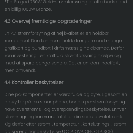
*Tip: En god 750W Gold-strømforsyning er ofte bedre end
en billig 1000W Bronze.
4.3 Overvej fremtidige opgraderinger
En PC-strømforsyning af høj kvalitet er en holdbar
komponent. Den kan nemt holde længere end mange
grafikkort og bundkort i driftsmæssig holdbarhed. Derfor
kan investering i en kraftfuld strømforsyning hjælpe dig
med at spare penge senere. Det er en "dominoeffekt",
men omvendt.
4.4 Kontroller beskyttelser
Dine pc-komponenter er værdifulde og dyre. Ligesom en
beskytter på din smartphone, bør din pc-strømforsyning
have overstrøms- og overspændingsbeskyttelse. Enhver
strømstigning kan være fatal for din sarte pc-elektronik.
Kig derfor efter strøm-, temperatur-, kortslutnings-, strøm-
og spændingsbeskyttelse (OCP, OVP, OPP, OTP, SCP).