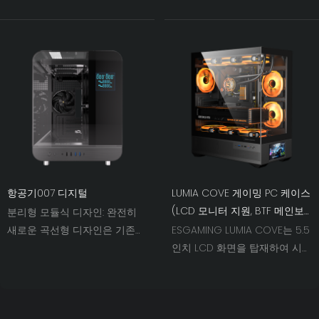
을 향상시키면서 깔끔한 내부
탑재하여 시스템을 인터랙티브
구조를 유지합니다.
스마트 디스플레이로 변모시킵
니다. 온도, 클럭 속도 등의 하드
웨어 상태를 실시간으로 표시할
뿐만 아니라, 사용자 지정 애니
메이션, 배경화면, 비디오도 재
생할 수 있습니다. ATX, M-ATX,
ITX 마더보드를 지원하며, 후면
연결(BTF) 방식과 완벽하게 호
환됩니다. 설치 공간이나 케이블
정리도 걱정할 필요가 없습니다.
항공기007 디지털
LUMIA COVE 게이밍 PC 케이스
4mm 강화 유리 슬라이딩 패널
(LCD 모니터 지원, BTF 메인보
분리형 모듈식 디자인: 완전히
덕분에 설치가 빠르고 간편합니
드 포함) 설치가 간편합니다.
새로운 곡선형 디자인은 기존의
ESGAMING LUMIA COVE는 5.5
다. 최대 410mm 길이의 GPU와
틀을 깨고 놀라운 아름다움을
인치 LCD 화면을 탑재하여 시스
360mm 길이의 수랭 쿨링 시
선사합니다. 스포츠카의 유전자
템을 인터랙티브 스마트 디스플
스템을 지원합니다. USB 3.0 포
를 차체 미학에 접목시킨 이 디
레이로 변모시킵니다. 온도, 클
트가 기본으로 제공되며, 옵션으
자인은 사용자에게 맞춤형 다기
럭 속도 등 하드웨어 상태를 실
로 USB Type-C 포트를 추가할