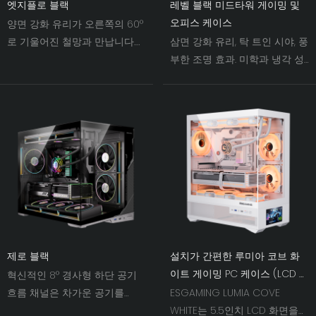
엣지플로 블랙
레벨 블랙 미드타워 게이밍 및
오피스 케이스
양면 강화 유리가 오른쪽의 60°
로 기울어진 철망과 만납니다.
삼면 강화 유리, 탁 트인 시야, 풍
빛과 그림자가 어우러지면서 섀
부한 조명 효과. 미학과 냉각 성
시 팬의 시각적 폭이 전례 없는
능을 결합하여 PC 조립 시 시각
수준으로 확장됩니다.
적인 즐거움을 선사합니다.
제로 블랙
설치가 간편한 루미아 코브 화
이트 게이밍 PC 케이스 (LCD 모
혁신적인 8° 경사형 하단 공기
니터 지원, BTF 메인보드 포함)
흐름 채널은 차가운 공기를
ESGAMING LUMIA COVE
GPU로 직접 유도하여 열 성능
WHITE는 5.5인치 LCD 화면을