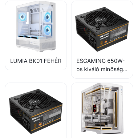
LUMIA BK01 FEHÉR
ESGAMING 650W-
os kiváló minőségű,
85%-os hatásfokú,
teljes modulos, 80+
bronz színű asztali
számítógép
tápegységek
ESB650W