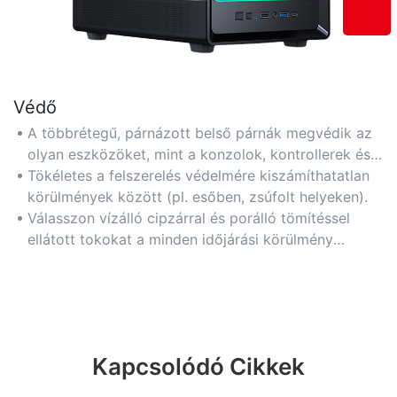
Védő
A többrétegű, párnázott belső párnák megvédik az
olyan eszközöket, mint a konzolok, kontrollerek és
VR-szemüvegek az ütésektől.
Tökéletes a felszerelés védelmére kiszámíthatatlan
körülmények között (pl. esőben, zsúfolt helyeken).
Válasszon vízálló cipzárral és porálló tömítéssel
ellátott tokokat a minden időjárási körülmény
közötti megbízhatóság érdekében.
Kapcsolódó Cikkek