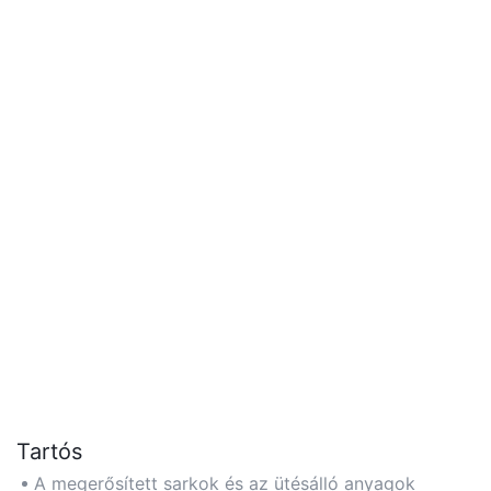
Tartós
A megerősített sarkok és az ütésálló anyagok