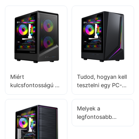
Miért
Tudod, hogyan kell
kulcsfontosságú a
tesztelni egy PC-
termékdifferenciálá
ház szerkezeti
s a gamer PC-ház
integritását?
Melyek a
gyártók számára?
legfontosabb
tényezők,
amelyeket