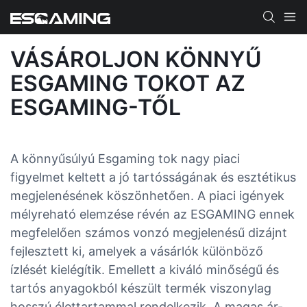
VÁSÁROLJON KÖNNYŰ
ESGAMING TOKOT AZ
ESGAMING-TŐL
A könnyűsúlyú Esgaming tok nagy piaci
figyelmet keltett a jó tartósságának és esztétikus
megjelenésének köszönhetően. A piaci igények
mélyreható elemzése révén az ESGAMING ennek
megfelelően számos vonzó megjelenésű dizájnt
fejlesztett ki, amelyek a vásárlók különböző
ízlését kielégítik. Emellett a kiváló minőségű és
tartós anyagokból készült termék viszonylag
hosszú élettartammal rendelkezik. A magas ár-