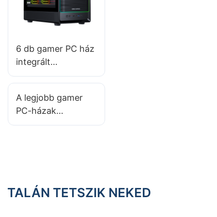
ellenőrizni kell
gamer PC ház
vásárlása előtt?
6 db gamer PC ház
integrált
ventilátorvezérlőkk
el
A legjobb gamer
PC-házak
energiahatékonysá
got értékelő
játékosoknak
TALÁN TETSZIK NEKED