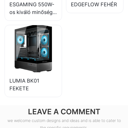
ESGAMING 550W-
EDGEFLOW FEHÉR
os kiváló minőségű,
85%-os hatásfokú,
80+ bronz színű
asztali számítógép
tápegység,
ESB550W
LUMIA BK01
FEKETE
LEAVE A COMMENT
we welcome custom designs and ideas and is able to cater to
the specific requirements.