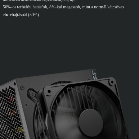
50%-os terhelési hatásfok, 8%-kal magasabb, mint a normál kétcsöves
előrehajtásnál (80%)