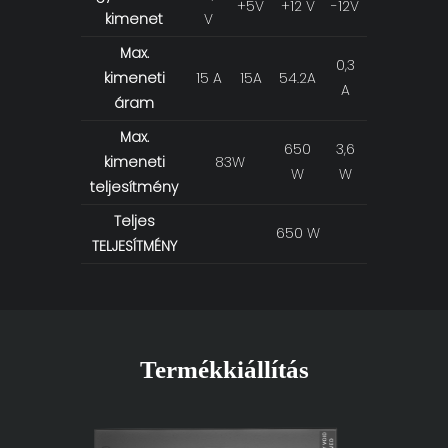
+5V
+12 V
-12V
kimenet
V
VSB
Max.
0,3
2,5
kimeneti
15 A
15A
54.2A
A
A
áram
Max.
650
3,6
12,5
kimeneti
83W
W
W
W
teljesítmény
Teljes
650 W
TELJESÍTMÉNY
Termékkiállítás