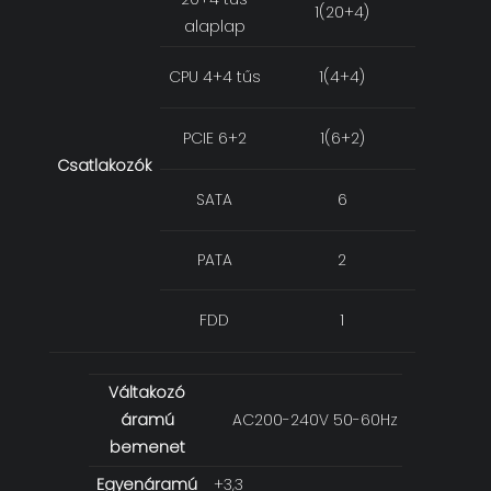
1(20+4)
alaplap
CPU 4+4 tűs
1(4+4)
PCIE 6+2
1(6+2)
Csatlakozók
SATA
6
PATA
2
FDD
1
Váltakozó
áramú
AC200-240V 50-60Hz 7A
bemenet
Egyenáramú
+3,3
+5