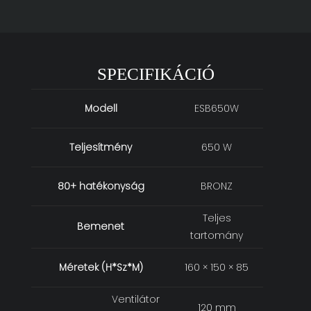
SPECIFIKÁCIÓ
Modell
ESB650W
Teljesítmény
650 W
80+ hatékonyság
BRONZ
Teljes
Bemenet
tartomány
Méretek (H*Sz*M)
160 × 150 × 85
Ventilátor
120 mm