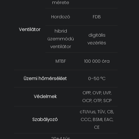
mérete
Hordozó
FDB
Ventilátor
hibrid
digitális
üzemmódú
vezérlés
ventilátor
MTBF
100 000 óra
Üzemi hőmérséklet
0–50 °C
OPP, OVP, UVP,
Védelmek
OCP, OTP, SCP
cTUVus, TÜV, CB,
Szabályozó
CCC, BSMI, EAC,
CE
20+4 tűs