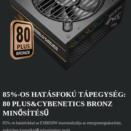
85%-OS HATÁSFOKÚ TÁPEGYSÉG:
80 PLUS&CYBENETICS BRONZ
MINŐSÍTÉSŰ
85%-os hatásfokkal az ESB650W maximalizálja az energiamegtakarítást,
miközben kiemelkedő teljesítményt nyújt.