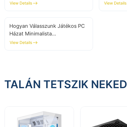
ház beszállítónak?
View Details
View Details
Hogyan Válasszunk Játékos PC
Házat Minimalista
Játékasztalhoz?​
View Details
TALÁN TETSZIK NEKE