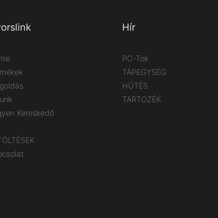
orslink
Hír
me
PC-Tok
rmékek
TÁPEGYSÉG
goldás
HŰTÉS
lunk
TARTOZÉK
gyen Kereskedő
TÖLTÉSEK
pcsolat