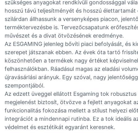
szükséges anyagokat rendkívüli gondossággal válas
hosszú távú teljesítményét és hosszú élettartamá
szilárdan állhassunk a versenyképes piacon, jelen
terméktervezésbe is. Tervezőcsapatunk erőfeszít
művészet és a divat ötvözésének eredménye.
Az ESGAMING jelenleg bővíti piaci befolyását, és k
szerepet játszanak ebben. Az évek óta tartó frissí
köszönhetően a termékek nagy értéket képviselnek
felhasználókban. Ráadásul magas az eladási volum
újravásárlási arányuk. Egy szóval, nagy jelentőségge
szempontjából.
Az edzett üveggel ellátott Esgaming tok robusztus 
megjelenést biztosít, ötvözve a fejlett anyagokat a
funkcionalitás fokozása mellett a stílust helyezi e
integrációt a mindennapi rutinba. Ez a tok ideális 
védelmet és esztétikát egyaránt keresnek.