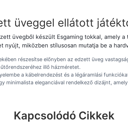
t üveggel ellátott játékt
tt üvegből készült Esgaming tokkal, amely a tar
 nyújt, miközben stílusosan mutatja be a hard
dekében részesítse előnyben az edzett üveg vastagsá
hűtőrendszeréhez illő házméretet.
gyelembe a kábelrendezést és a légáramlási funkcióka
 minimalista eleganciával rendelkező dizájnt, amely il
Kapcsolódó Cikkek