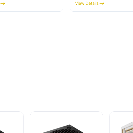
szerelhető elrendezés
View Details
D