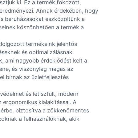
ztjuk ki. Ez a termék fokozott,
t eredményezi. Annak érdekében, hogy
tős beruházásokat eszközöltünk a
éseinek köszönhetően a termék a
idolgozott termékeink jelentős
téseknek és optimalizálásnak
, ami nagyobb érdeklődést kelt a
ene, és viszonylag magas az
l bírnak az üzletfejlesztés
védelmet és letisztult, modern
z ergonomikus kialakítással. A
lőtérbe, biztosítva a zökkenőmentes
azoknak a felhasználóknak, akik