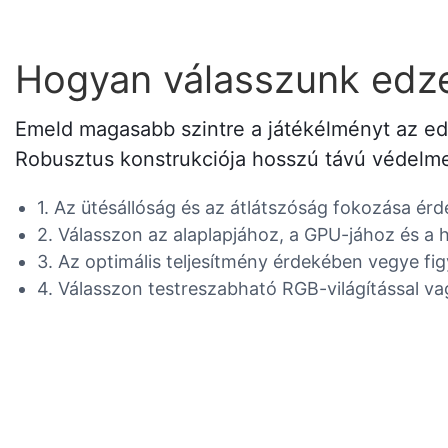
Hogyan válasszunk edzet
Emeld magasabb szintre a játékélményt az edze
Robusztus konstrukciója hosszú távú védelmet
1. Az ütésállóság és az átlátszóság fokozása ér
2. Válasszon az alaplapjához, a GPU-jához és a 
3. Az optimális teljesítmény érdekében vegye fi
4. Válasszon testreszabható RGB-világítással vagy