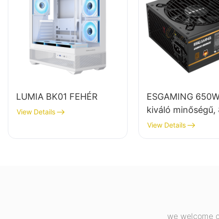
LUMIA BK01 FEHÉR
ESGAMING 650W
kiváló minőségű,
View Details
hatásfokú, teljes
View Details
modulos, 80+ br
színű asztali szá
tápegységek ES
we welcome cu