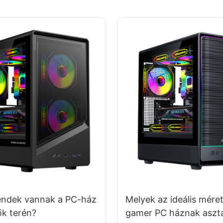
rendek vannak a PC-ház
Melyek az ideális méret
ők terén?
gamer PC háznak aszta