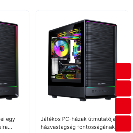
ei egy
Játékos PC-házak útmutatója: A
lra
házvastagság fontosságának