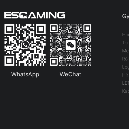
Gy
Ho
Te
Me
Ró
Le
WhatsApp
WeChat
Hír
LE
Ka