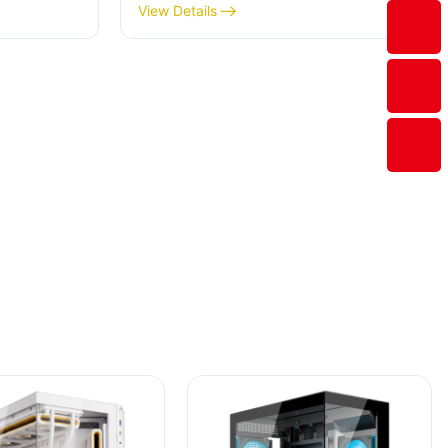
ben?
megértése
View Details