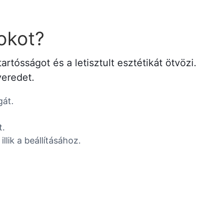
okot?
tósságot és a letisztult esztétikát ötvözi.
veredet.
gát.
t.
lik a beállításához.