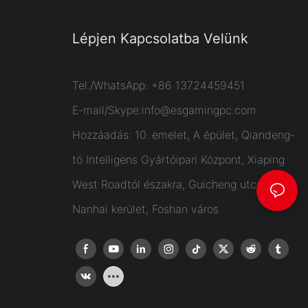
Lépjen Kapcsolatba Velünk
Tel./WhatsApp: +86 13724459451
E-mail/Skype:
info@esgamingpc.com
Hozzáadás: 10. emelet, A épület, Qiandeng-
tó Intelligens Gyártóipari Központ, Xiaping
West Roadtól északra, Guicheng utca,
Nanhai kerület, Foshan város