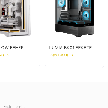
LOW FEHÉR
LUMIA BK01 FEKETE
ils
View Details
 requirements.