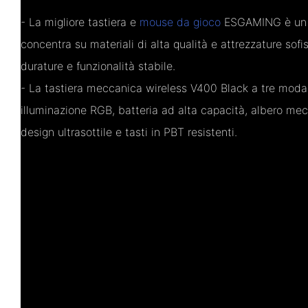
- La migliore tastiera e
mouse da gioco
ESGAMING è un p
concentra su materiali di alta qualità e attrezzature sofi
durature e funzionalità stabile.
- La tastiera meccanica wireless V400 Black a tre modal
illuminazione RGB, batteria ad alta capacità, albero mecc
design ultrasottile e tasti in PBT resistenti.