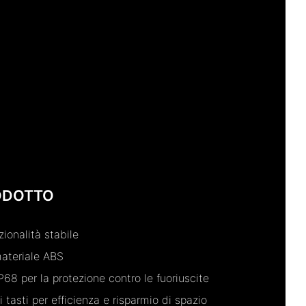
ODOTTO
zionalità stabile
materiale ABS
P68 per la protezione contro le fuoriuscite
tasti per efficienza e risparmio di spazio