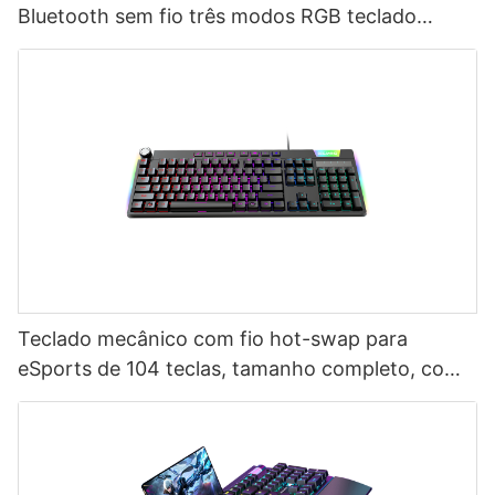
Bluetooth sem fio três modos RGB teclado
mecânico fábrica V300
Teclado mecânico com fio hot-swap para
eSports de 104 teclas, tamanho completo, com
multimídia e sintonizador de volume V200