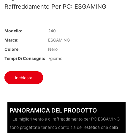
Raffreddamento Per PC: ESGAMING
Modello:
240
Marca:
ESGAMING
Colore:
Nero
Tempi Di Consegna:
7giorno
inchiesta
PANORAMICA DEL PRODOTTO
- Le migliori ventole di raffreddamento per PC ESGAMING
sono progettate tenendo conto sia dell'estetica che della