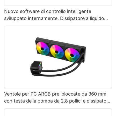
Nuovo software di controllo intelligente
sviluppato internamente. Dissipatore a liquido
AIO per CPU da 360 mm con schermo LCD.
AURORA ELITE-1773913805412865
Ventole per PC ARGB pre-bloccate da 360 mm
con testa della pompa da 2,8 pollici e dissipatore
a liquido per CPU AURORA