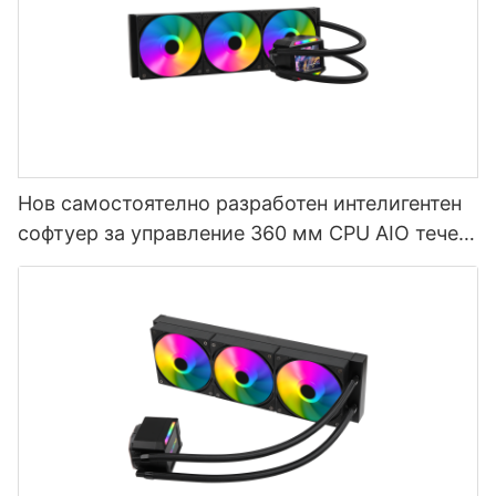
Нов самостоятелно разработен интелигентен
софтуер за управление 360 мм CPU AIO течен
охладител с LCD екран AURORA ELITE-
1773913805412865