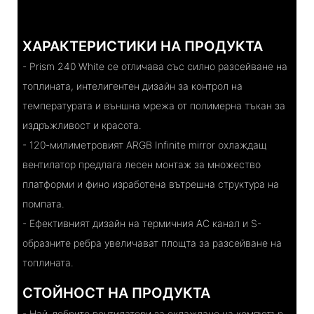
ХАРАКТЕРИСТИКИ НА ПРОДУКТА
- Prism 240 White се отличава със силно разсейване на
топлината, интелигентен дизайн за контрол на
температурата и външна мрежа от полимерна тъкан за
издръжливост и красота.
- 120-милиметровият ARGB Infinite mirror охлаждащ
вентилатор предлага лесен монтаж за множество
платформи и фино изработена вътрешна структура на
помпата.
- Ефективният дизайн на термичния AC канал и S-
образните ребра увеличават площта за разсейване на
топлината.
СТОЙНОСТ НА ПРОДУКТА
- Най-добрите вентилатори за охлаждане на компютър