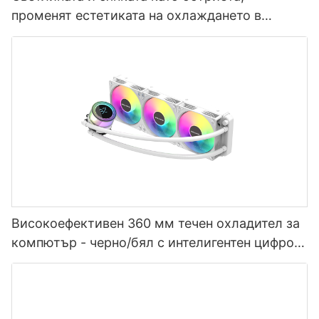
променят естетиката на охлаждането в
електронните спортове
Високоефективен 360 мм течен охладител за
компютър - черно/бял с интелигентен цифров
контрол на температурата