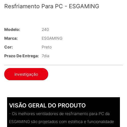
Resfriamento Para PC - ESGAMING
Modelo:
240
Marca:
ESGAMING
Cor:
Preto
Prazo De Entrega:
7dia
investigação
VISÃO GERAL DO PRODUTO
- Os melhores ventiladores de resfriamento para PC da
ESGAMING são projetados com estética e funcionalidade