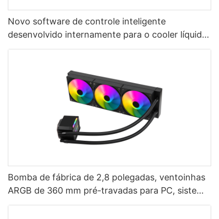
Novo software de controle inteligente
desenvolvido internamente para o cooler líquido
AIO de 360 ​​mm para CPU com tela LCD AURORA
ELITE-1773913805412865
Bomba de fábrica de 2,8 polegadas, ventoinhas
ARGB de 360 ​​mm pré-travadas para PC, sistema
de resfriamento líquido para CPU AURORA