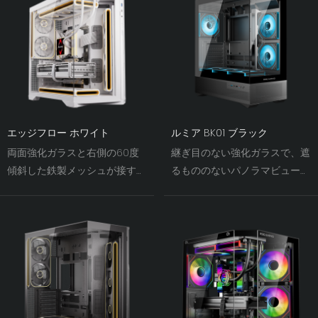
エッジフロー ホワイト
ルミア BK01 ブラック
両面強化ガラスと右側の60度
継ぎ目のない強化ガラスで、遮
傾斜した鉄製メッシュが接す
るもののないパノラマビューを
る。光と影が織りなす効果によ
実現。左右と前面の270°デュア
り、シャーシファンの視覚的な
ルパネルにより、視界が遮られ
幅がかつてないほど強調され
ることなく、ハードウェアが視
る。
覚的な主役となります。