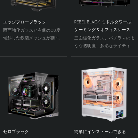
エッジフローブラック
REBEL BLACK ミドルタワー型
ゲーミング＆オフィスケース
両面強化ガラスと右側の60度
傾斜した鉄製メッシュが接す
三面強化ガラス、パノラマのよ
る。光と影が織りなす効果によ
うな透明度、多彩なライティン
り、シャーシファンの視覚的な
グ効果。美しさと冷却性能を両
幅がかつてないほど強調され
立させ、PC自作の視覚的な喜
る。
びを提供します。
ゼロブラック
簡単にインストールできる