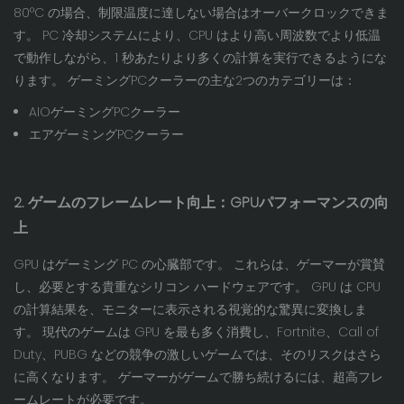
80°C の場合、制限温度に達しない場合はオーバークロックできま
す。 PC 冷却システムにより、CPU はより高い周波数でより低温
で動作しながら、1 秒あたりより多くの計算を実行できるようにな
ります。 ゲーミングPCクーラーの主な2つのカテゴリーは：
AIOゲーミングPCクーラー
エアゲーミングPCクーラー
2. ゲームのフレームレート向上：GPUパフォーマンスの向
上
GPU はゲーミング PC の心臓部です。 これらは、ゲーマーが賞賛
し、必要とする貴重なシリコン ハードウェアです。 GPU は CPU
の計算結果を、モニターに表示される視覚的な驚異に変換しま
す。 現代のゲームは GPU を最も多く消費し、Fortnite、Call of
Duty、PUBG などの競争の激しいゲームでは、そのリスクはさら
に高くなります。 ゲーマーがゲームで勝ち続けるには、超高フレ
ームレートが必要です。