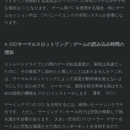
ットダウンを開始する温度は90～100°PC の冷却システムが不十分
な場合は C になります。 ゲーム用 PC を使用する場合、特にゲー
ムセッション中は、CPU にハイエンドの冷却システムが必要にな
ります。
4. SSDサーマルスロットリング：ゲームの読み込み時間の
増加
ストレージドライブとの間のデータ転送速度が、最初は高速だっ
たのに、その後低下し始めたと感じたことはありませんか？これ
は、サーマルスロットリングによって温度が動作値を超えないよ
うにしているためです。 メーカーは、過熱を防ぎ寿命を延ばすた
めの固有の機能を SSD にインストールします。 通常、 80°C.
ゲーミング PC の SSD を冷却するには、細長いヒートシンクで十
分です。 ただし、ゲーミング PC ケース内では空気が移動して熱
を逃がす必要があります。 大きい
空冷式CPUクーラー
マザーボ
ード上に空気を循環させて他のコンポーネントを冷却するので、