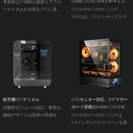
LUMIA COVE WHITEゲーミング
革新的な8°傾斜の底面エアフロ
PCケース（LCDモニター対
ーチャネルが冷気をGPUに直接
ESGAMING LUMIA COVE
応、BTFマザーボード対応）
導き、内部レイアウトをすっき
WHITEは、5.5インチLCDスク
りさせながら熱性能を向上させ
リーンを搭載し、PCをインタ
ます。
ラクティブなスマートディスプ
レイに変えます。温度やクロッ
ク速度などのハードウェアのリ
アルタイム統計情報を表示する
だけでなく、カスタムアニメー
ション、壁紙、ビデオも再生で
きます。ATX、M-ATX、ITXマザ
ーボードに対応し、バックコネ
クト（BTF）設計にも完全対応
しています。取り付けやケーブ
航空機007デジタル
LCDモニター対応、BTFマザー
ル管理の心配は不要です。スラ
ボード搭載のLUMIA COVEゲー
分離型モジュール設計：斬新な
イド式の4mm強化ガラスパネ
ミングPCケース（取り付け簡
曲線デザインは従来の常識を覆
ESGAMING LUMIA COVEは、
ルにより、取り付けは迅速かつ
単）
し、息を呑むような美しさを際
5.5インチLCDスクリーンを搭
簡単です。最大410mmのGPU
立たせます。スポーツカーの遺
載し、PCをインタラクティブ