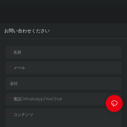
と360mmの水冷システムに対
伝子をシャーシの美学に融合さ
なスマートディスプレイに変え
応しています。USB 3.0ポート
せたこのデザインは、ユーザー
ます。温度やクロック速度など
が標準装備され、オプションで
にパーソナライズされた多機能
のハードウェアのリアルタイム
Type-Cポートも選択可能で
なユーザーエクスペリエンスを
統計情報を表示するだけでな
す。これは、独自のスタイルを
お問い合わせください
提供します。
く、カスタムアニメーション、
アピールしたい経験豊富なゲー
壁紙、ビデオも再生できます。
マー向けに設計されたプレミア
ATX、M-ATX、ITXマザーボード
ムゲーミングPCケースです。
名前
に対応し、バックコネクト
（BTF）設計にも完全対応して
メール
います。取り付けやケーブル管
理の心配は不要です。スライド
式の4mm強化ガラスパネルに
会社
より、取り付けは迅速かつ簡単
です。最大410mmのGPUと
電話/WhatsApp/WeChat
360mmの水冷システムに対応
しています。USB 3.0ポートが
コンテンツ
標準装備され、オプションで
Type-Cポートも選択可能で