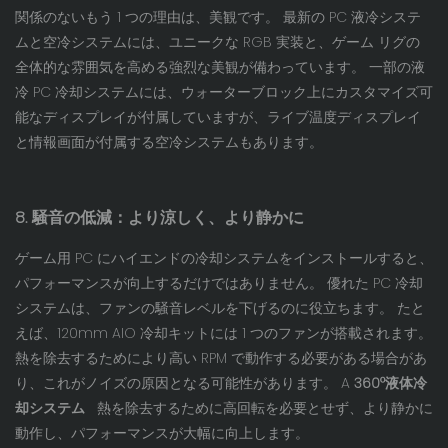
関係のないもう 1 つの理由は、美観です。 最新の PC 液冷システ
ムと空冷システムには、ユニークな RGB 実装と、ゲーム リグの
全体的な雰囲気を高める強烈な美観が備わっています。 一部の液
冷 PC 冷却システムには、ウォーターブロック上にカスタマイズ可
能なディスプレイが付属していますが、ライブ温度ディスプレイ
と情報画面が付属する空冷システムもあります。
8. 騒音の低減：より涼しく、より静かに
ゲーム用 PC にハイエンドの冷却システムをインストールすると、
パフォーマンスが向上するだけではありません。 優れた PC 冷却
システムは、ファンの騒音レベルを下げるのに役立ちます。 たと
えば、120mm AIO 冷却キットには 1 つのファンが搭載されます。
熱を除去するためにより高い RPM で動作する必要がある場合があ
り、これがノイズの原因となる可能性があります。 A
360°液体冷
却システム
熱を除去するために高回転を必要とせず、より静かに
動作し、パフォーマンスが大幅に向上します。