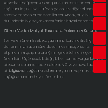
kapasitesi sağlayan AIO soğutucuları tercih ediyor. Bu
soğutucular, CPU ve GPU'dan gelen ısıyı diğer bileşenlere
zarar vermeden atmosfere iletiyor. Ancak, bu gibi
durumlarda bilgisayar kasası fanları hayati önem taşıyor.
10
Uzun Vadeli Maliyet Tasarrufu: Yatırımınızı Koruma
Son ve en önemli sebep, yatırımınızı korumaktır. Bilgisayar
donanımınızın uzun süre dayanmasını istiyorsanız,
ekipmanınızı çalışma aralığının içinde tutmanız çok
önemlidir. Büyük sıcaklık değişiklikleri termal yorgunluğa ve
bileşen arızalarına neden olabilir. AIO veya hava tabanlı
bir
bilgisayar soğutma sistemine
yatırım yapmak, sistem
sağlığı açısından hayati önem taşır.