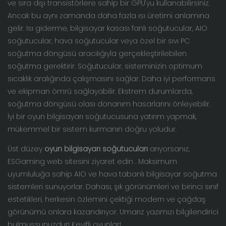
ve sıra dışı transistörlere sahip bir GPU'yu kullanabilirsiniz.
Ancak bu aynı zamanda daha fazla ısı üretimi anlamına
gelir. Isı giderme, bilgisayar kasası fanlı soğutucular, AIO
soğutucular, hava soğutucular veya özel bir sıvı PC
soğutma döngüsü aracılığıyla gerçekleştirilebilen
soğutma gerektirir. Soğutucular, sisteminizin optimum
sıcaklık aralığında çalışmasını sağlar. Daha iyi performans
ve ekipman ömrü sağlayabilir. Ekstrem durumlarda,
soğutma döngüsü olası donanım hasarlarını önleyebilir.
İyi bir oyun bilgisayarı soğutucusuna yatırım yapmak,
mükemmel bir sistem kurmanın doğru yoludur.
Üst düzey
oyun bilgisayarı soğutucuları
arıyorsanız,
ESGaming web sitesini
ziyaret edin
. Maksimum
uyumluluğa sahip AIO ve hava tabanlı bilgisayar soğutma
sistemleri sunuyorlar. Dahası, şık görünümleri ve birinci sınıf
estetikleri, herkesin özlemini çektiği modern ve çağdaş
görünümü onlara kazandırıyor. Umarız yazımızı bilgilendirici
bulmuşsunuzdur! Keyifli oyunlar!