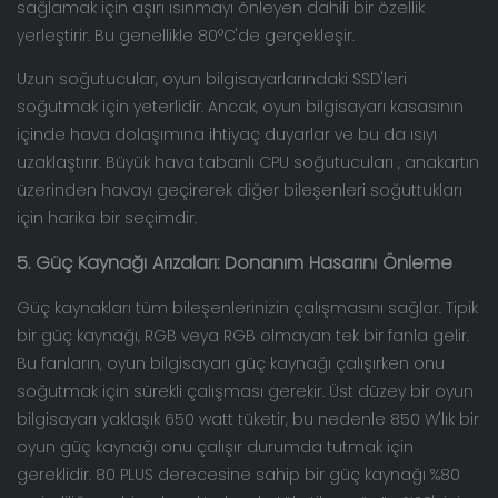
sağlamak için aşırı ısınmayı önleyen dahili bir özellik
yerleştirir. Bu genellikle 80°C'de gerçekleşir.
Uzun soğutucular, oyun bilgisayarlarındaki SSD'leri
soğutmak için yeterlidir. Ancak, oyun bilgisayarı kasasının
içinde hava dolaşımına ihtiyaç duyarlar ve bu da ısıyı
uzaklaştırır. Büyük
hava tabanlı CPU soğutucuları
, anakartın
üzerinden havayı geçirerek diğer bileşenleri soğuttukları
için harika bir seçimdir.
5. Güç Kaynağı Arızaları: Donanım Hasarını Önleme
Güç kaynakları tüm bileşenlerinizin çalışmasını sağlar. Tipik
bir güç kaynağı, RGB veya RGB olmayan tek bir fanla gelir.
Bu fanların, oyun bilgisayarı güç kaynağı çalışırken onu
soğutmak için sürekli çalışması gerekir. Üst düzey bir oyun
bilgisayarı yaklaşık 650 watt tüketir, bu nedenle 850 W'lık bir
oyun güç kaynağı onu çalışır durumda tutmak için
gereklidir.
80 PLUS derecesine sahip bir güç kaynağı
%80