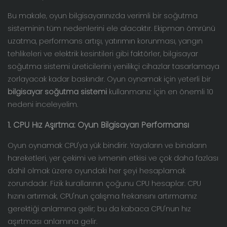
Bu makale, oyun bilgisayarınızda verimli bir soğutma
sisteminin tüm nedenlerini ele alacaktır. Ekipman ömrünü
uzatma, performans artışı, yatırımın korunması, yangın
tehlikeleri ve elektrik kesintileri gibi faktörler, bilgisayar
soğutma sistemi üreticilerini yenilikçi cihazlar tasarlamaya
zorlayacak kadar baskındır. Oyun oynamak için yeterli bir
bilgisayar soğutma sistemi
kullanmanız için en önemli 10
nedeni inceleyelim.
1. CPU Hız Aşırtma: Oyun Bilgisayarı Performansı
Oyun oynamak CPU'ya yük bindirir. Yayaların ve binaların
hareketleri, yer çekimi ve ivmenin etkisi ve çok daha fazlası
dahil olmak üzere oyundaki her şeyi hesaplamak
zorundadır. Fizik kurallarının çoğunu CPU hesaplar. CPU
hızını artırmak, CPU'nun çalışma frekansını artırmamız
gerektiği anlamına gelir; bu da kabaca CPU'nun hız
aşırtması anlamına gelir.