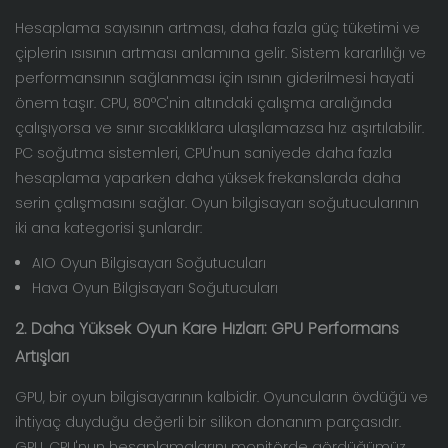
Hesaplama sayısının artması, daha fazla güç tüketimi ve
çiplerin ısısının artması anlamına gelir. Sistem kararlılığı ve
performansının sağlanması için ısının giderilmesi hayati
önem taşır. CPU, 80°C'nin altındaki çalışma aralığında
çalışıyorsa ve sınır sıcaklıklara ulaşılamazsa hız aşırtılabilir.
PC soğutma sistemleri, CPU'nun saniyede daha fazla
hesaplama yaparken daha yüksek frekanslarda daha
serin çalışmasını sağlar. Oyun bilgisayarı soğutucularının
iki ana kategorisi şunlardır:
AIO Oyun Bilgisayarı Soğutucuları
Hava Oyun Bilgisayarı Soğutucuları
2. Daha Yüksek Oyun Kare Hızları: GPU Performans
Artışları
GPU, bir oyun bilgisayarının kalbidir. Oyuncuların övdüğü ve
ihtiyaç duyduğu değerli bir silikon donanım parçasıdır.
GPU, CPU'nun hesaplamalarını monitörde gördüğümüz