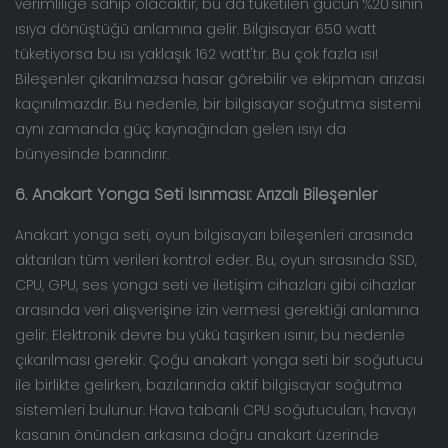
verimliliğe sahip olacaktır, bu da tüketilen gücün %20'sinin
ısıya dönüştüğü anlamına gelir. Bilgisayar 650 watt
tüketiyorsa bu ısı yaklaşık 162 watt'tır. Bu çok fazla ısı!
Bileşenler çıkarılmazsa hasar görebilir ve ekipman arızası
kaçınılmazdır. Bu nedenle, bir bilgisayar soğutma sistemi
aynı zamanda güç kaynağından gelen ısıyı da
bünyesinde barındırır.
6. Anakart Yonga Seti Isınması: Arızalı Bileşenler
Anakart yonga seti, oyun bilgisayarı bileşenleri arasında
aktarılan tüm verileri kontrol eder. Bu, oyun sırasında SSD,
CPU, GPU, ses yonga seti ve iletişim cihazları gibi cihazlar
arasında veri alışverişine izin vermesi gerektiği anlamına
gelir. Elektronik devre bu yükü taşırken ısınır, bu nedenle
çıkarılması gerekir. Çoğu anakart yonga seti bir soğutucu
ile birlikte gelirken, bazılarında aktif bilgisayar soğutma
sistemleri bulunur. Hava tabanlı CPU soğutucuları, havayı
kasanın önünden arkasına doğru anakart üzerinde