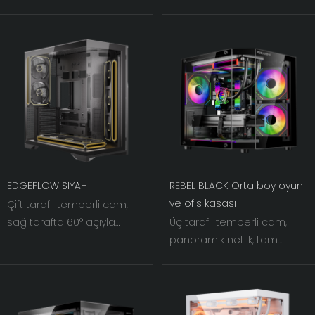
eğimli demir ağ ile
270° sol ve ön çift paneller
buluşuyor. Işık ve gölge iç
net bir görüş hattı sunarak
içe geçerken, kasa
donanımınızı görsel odak
fanlarının görsel genişliği
noktası haline getirir.
eşi benzeri görülmemiş bir
seviyeye çıkarılıyor.
EDGEFLOW SİYAH
REBEL BLACK Orta boy oyun
ve ofis kasası
Çift taraflı temperli cam,
sağ tarafta 60° açıyla
Üç taraflı temperli cam,
eğimli demir ağ ile
panoramik netlik, tam
buluşuyor. Işık ve gölge iç
aydınlatma efektleri.
içe geçerken, kasa
Estetiği soğutmayla
fanlarının görsel genişliği
birleştirerek, bilgisayar
eşi benzeri görülmemiş bir
toplama deneyimi için