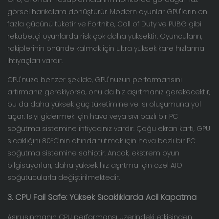
görsel harikalara dönüştürür. Modern oyunlar GPU'ların en
fazla gücünü tüketir ve Fortnite, Call of Duty ve PUBG gibi
rekabetçi oyunlarda risk çok daha yüksektir. Oyuncuların,
rakiplerinin önünde kalmak için ultra yüksek kare hızlarına
ihtiyaçları vardır.
CPU'nuza benzer şekilde, GPU'nuzun performansını
artırmanız gerekiyorsa, onu da hız aşırtmanız gerekecektir;
bu da daha yüksek güç tüketimine ve ısı oluşumuna yol
açar. Isıyı gidermek için hava veya sıvı bazlı bir PC
soğutma sistemine ihtiyacınız vardır. Çoğu ekran kartı, GPU
sıcaklığını 80°C'nin altında tutmak için hava bazlı bir PC
soğutma sistemine sahiptir. Ancak, ekstrem oyun
bilgisayarları, daha yüksek hız aşırtma için özel AIO
soğutucularla değiştirilmektedir.
3. CPU Fail Safe: Yüksek Sıcaklıklarda Acil Kapatma
Aşırı ısınmanın CPU performansı üzerindeki etkisinden