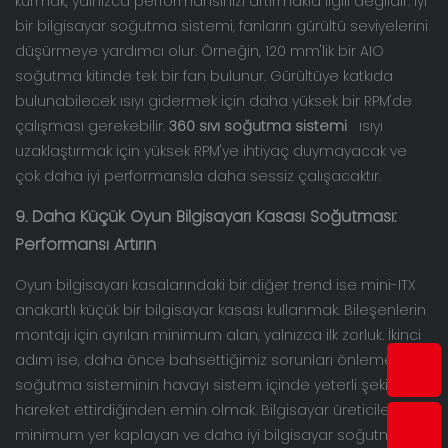
kurmak, yalnızca performansınızı artırmakla ilgili değildir. İyi
bir bilgisayar soğutma sistemi, fanların gürültü seviyelerini
düşürmeye yardımcı olur. Örneğin, 120 mm'lik bir AIO
soğutma kitinde tek bir fan bulunur. Gürültüye katkıda
bulunabilecek ısıyı gidermek için daha yüksek bir RPM'de
çalışması gerekebilir.
360 sıvı soğutma sistemi
ısıyı
uzaklaştırmak için yüksek RPM'ye ihtiyaç duymayacak ve
çok daha iyi performansla daha sessiz çalışacaktır.
9. Daha Küçük Oyun Bilgisayarı Kasası Soğutması:
Performansı Artırın
Oyun bilgisayarı kasalarındaki bir diğer trend ise mini-ITX
anakartlı küçük bir bilgisayar kasası kullanmak. Bileşenlerin
montajı için ayrılan minimum alan, yalnızca ilk zorluk. İkinci
adım ise, daha önce bahsettiğimiz sorunları önlemek için
soğutma sisteminin havayı sistem içinde yeterli şekilde
hareket ettirdiğinden emin olmak. Bilgisayar üreticileri,
minimum yer kaplayan ve daha iyi bilgisayar soğutma