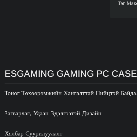
Тэг Мак
ESGAMING GAMING PC CAS
Тоног Төхөөрөмжийн Хангалттай Нийцтэй Байда
Загварлаг, Удаан Эдэлгээтэй Дизайн
Хялбар Суурилуулалт