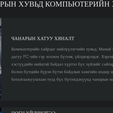
АРЫН ХУВЬД КОМПЬЮТЕРИЙН
ЧАНАРЫН ХАТУУ ХЯНАЛТ
Компьютерийн хайрцаг нийлүүлэгчийн хувьд. Манай 
дагуу PC-ийн гэр зохион бүтээж, үйлдвэрлэдэг. Хэрги
хэсгүүдийн нийцтэй байдал хүртэл бүх зүйлийг сайта
болон бүтцийн бүрэн бүтэн байдлын хамгийн өндөр ш
баталгаажуулахын тулд бүх бүтээгдэхүүнд чанарын н