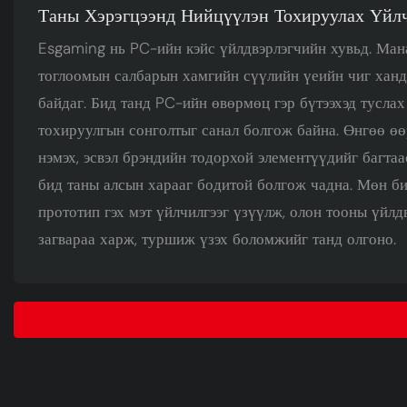
Таны Хэрэгцээнд Нийцүүлэн Тохируулах Үйл
Esgaming нь PC-ийн кэйс үйлдвэрлэгчийн хувьд. Ман
тоглоомын салбарын хамгийн сүүлийн үеийн чиг ханд
байдаг. Бид танд PC-ийн өвөрмөц гэр бүтээхэд туслах
тохируулгын сонголтыг санал болгож байна. Өнгөө өө
нэмэх, эсвэл брэндийн тодорхой элементүүдийг багтаа
бид таны алсын харааг бодитой болгож чадна. Мөн би
прототип гэх мэт үйлчилгээг үзүүлж, олон тооны үйлд
загвараа харж, туршиж үзэх боломжийг танд олгоно.