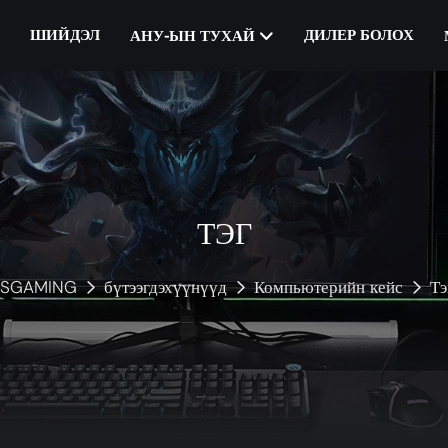
ШИЙДЭЛ
ДИЛЕР БОЛОХ
АНУ-ЫН ТУХАЙ
ТЭГ
ESGAMING
бүтээгдэхүүнүүд
Компьютерийн кейс
Тэ