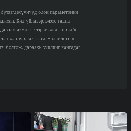
 бүтээгдэхүүнүүд олон параметрийн
ажсан. Бид үйлдвэрлэлээс гадна
н дараах дэмжлэг зэрэг олон төрлийн
рдан хариу өгөх зэрэг үйлчилгээ нь
гч болгож, дараахь зүйлийг хангадаг.