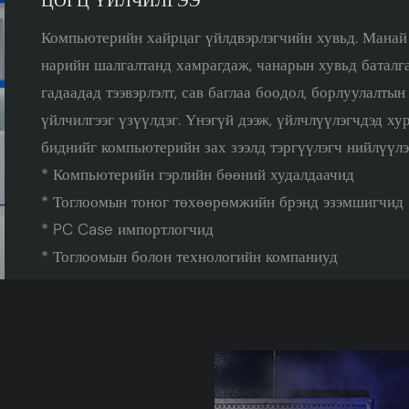
ЦОГЦ ҮЙЛЧИЛГЭЭ
Компьютерийн хайрцаг үйлдвэрлэгчийн хувьд. Манай
нарийн шалгалтанд хамрагдаж, чанарын хувьд баталга
гадаадад тээвэрлэлт, сав баглаа боодол, борлуулалты
үйлчилгээг үзүүлдэг. Үнэгүй дээж, үйлчлүүлэгчдэд ху
биднийг компьютерийн зах зээлд тэргүүлэгч нийлүүлэ
* Компьютерийн гэрлийн бөөний худалдаачид
* Тоглоомын тоног төхөөрөмжийн брэнд эзэмшигчид
* PC Case импортлогчид
* Тоглоомын болон технологийн компаниуд