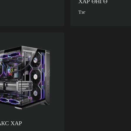
ХАР ӨНГӨ
Тэг
АКС ХАР