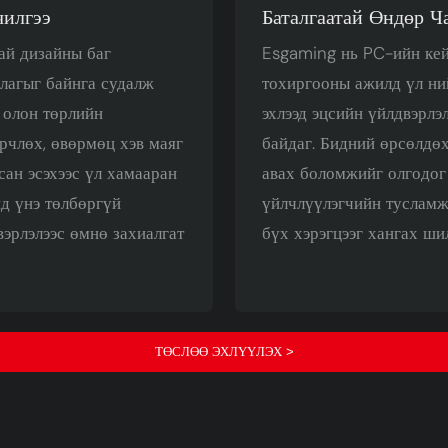
чилгээ
Баталгаатай Өндөр Ч
ай дизайны баг
Esgaming нь PC-ийн кей
лагыг байнга судалж
тохиргооны ажилд үл ни
 олон төрлийн
эхлээд эцсийн үйлдвэрлэ
рчлөх, өвөрмөц хэв маяг
байдаг. Бидний өрсөлдөх
сан эсэхээс үл хамааран
авах боломжийг олгодог 
д үнэ төлбөргүй
үйлчлүүлэгчийн тусламж
вэрлэлээс өмнө захиалгат
бүх хэрэгцээг хангах ши
ТӨСЛӨӨ ЭХЛҮҮЛЭХ >