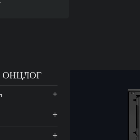
с
E ОНЦЛОГ
л