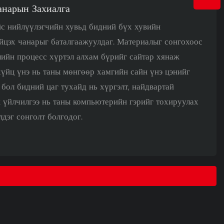
анарын Захиалга
с нийлүүлэгчийн хувьд бидний бүх хувийн
йцэх чанарыг баталгаажуулдаг. Материалыг сонгохоос
лийн процесс хүртэл алхам бүрийг сайтар хянаж
үйц үнэ нь таны мөнгөөр ​​хамгийн сайн үнэ цэнийг
бол бидний цаг тухайд нь хүргэлт, найдвартай
 үйлчилгээ нь таны компьютерийн гэрийг тохируулах
лдэг сонголт болгодог.