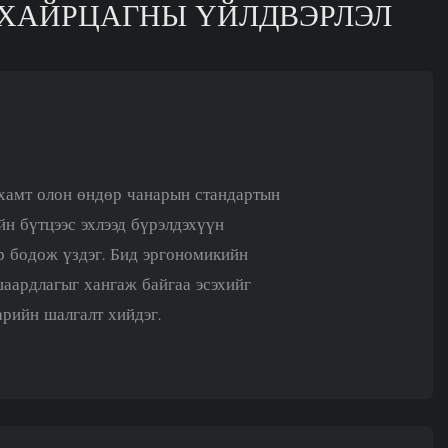
 ХАЙРЦАГНЫ ҮЙЛДВЭРЛЭЛ
хамт олон өндөр чанарын стандартын
йн бүтцээс эхлээд бүрэлдэхүүн
р бодож үздэг. Бид эргономикийн
аардлагыг хангаж байгаа эсэхийг
арийн шалгалт хийдэг.