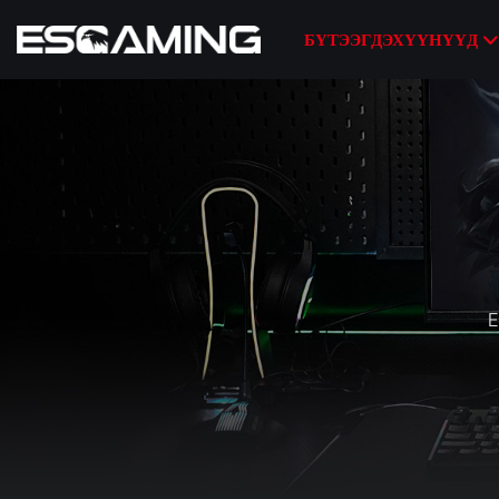
БҮТЭЭГДЭХҮҮНҮҮД