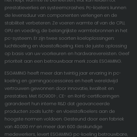
Het helpt warmte te beheersen, wat kan leiden tot
prestatieverlies en systeemcrashes. Pc-koelers kunnen
de levensduur van componenten verlengen en de
stabiliteit verbeteren. Ze voeren warmte af van de CPU,
GPU en voeding, de belangrijkste warmtebronnen in het
pc-systeem. Er zijn twee soorten koeloplossingen:
luchtkoeling en vloeistofkoeling. Kies de juiste oplossing
op basis van uw voorkeuren en hardwarevereisten. Geef
prioriteit aan een betrouwbaar merk zoals ESGAMING.
ESGAMING heeft meer dan twintig jaar ervaring in pc-
koeling en gamingaccessoires en heeft wereldwijd
vertrouwen gewonnen door innovatie, kwaliteit en
prestaties. Met ISO9001-, CE- en RoHS-certificeringen
garandeert hun interne R&D dat geavanceerde
producten zoals lucht- en vloeistofkoelers aan de
hoogste normen voldoen. Gesteund door een fabriek
van 40.000 m² en meer dan 600 deskundige
medewerkers,
levert
ESGAMING pc-koeling
betrouwbare,