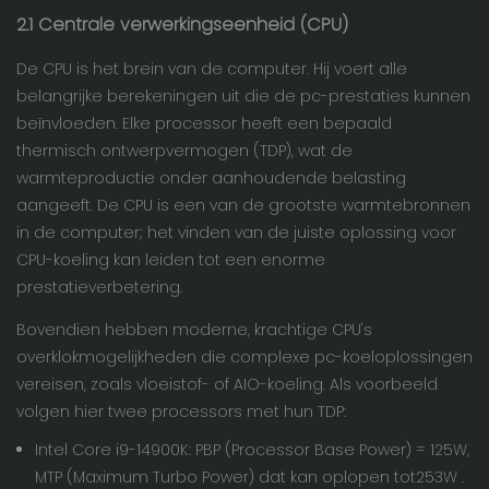
2.1 Centrale verwerkingseenheid (CPU)
De CPU is het brein van de computer. Hij voert alle
belangrijke berekeningen uit die de pc-prestaties kunnen
beïnvloeden. Elke processor heeft een bepaald
thermisch ontwerpvermogen (TDP), wat de
warmteproductie onder aanhoudende belasting
aangeeft. De CPU is een van de grootste warmtebronnen
in de computer; het vinden van de juiste oplossing voor
CPU-koeling kan leiden tot een enorme
prestatieverbetering.
Bovendien hebben moderne, krachtige CPU's
overklokmogelijkheden die complexe pc-koeloplossingen
vereisen, zoals vloeistof- of AIO-koeling. Als voorbeeld
volgen hier twee processors met hun TDP:
Intel Core i9-14900K: PBP (Processor Base Power) = 125W,
MTP (Maximum Turbo Power) dat kan oplopen tot
253W
.