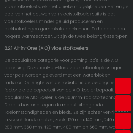
vloeistofkoelsets, elk met unieke mogelijkheden. Het enige
doel van het bouwen van vloeistofkoelcircuits is dat
vloeistofkoelers minder geluid produceren en
piekbelastingen gemakkelijk aankunnen. Ze hebben een
hogere warmteafvoer. Dit zijn de twee belangrijkste typen:
3.2.1 All-in-One (AIO) vloeistofkoelers
De populairste categorie voor gaming-pc's is de AIO-
oplossing. Deze kant-en-klare vloeistofkoeloplossingen
voor pc's worden geleverd met een waterblok en
radiator. De lengte van de radiator is de belangrijkste
factor die de capaciteit van de AIO-koeler bepaalt. De
populairste AIO-koeler is de 360mm-radiatortechnologie.
Deze is bestand tegen de meest uitdagende
koelomstandigheden en biedt... Ze zijn echter verkrijgbaar
in verschillende maten, zoals 120 mm, 140 mm, 240 mm,
280 mm, 360 mm, 420 mm, 480 mm en 560 mm, waarbij