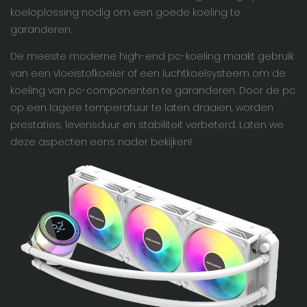
koeloplossing nodig om een ​​goede koeling te
garanderen.
De meeste moderne high-end pc-koeling maakt gebruik
van een vloeistofkoeler of een luchtkoelsysteem om de
koeling van pc-componenten te garanderen. Door de pc
op een lagere temperatuur te laten draaien, worden
prestaties, levensduur en stabiliteit verbeterd. Laten we
deze aspecten eens nader bekijken!