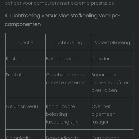
beheer voor computers met extreme prestaties.
4. Luchtkoeling versus vloeistofkoeling voor pc-
componenten
Functie
Luchtkoeling
Vloeistofkoeling
Kosten
Betaalbaarder.
Duurder.
Prestatie
Geschikt voor de
Superieur voor
meeste systemen
high-end pc's en
overklokken.
Geluidsniveau
Kan bij zware
Over het
belasting
algemeen
lawaaierig zijn.
rustiger.
Complexiteit
Eenvoudiger te
Complexere