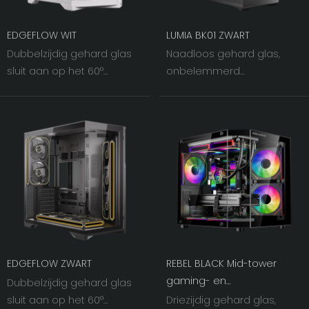
EDGEFLOW WIT
LUMIA BK01 ZWART
Dubbelzijdig gehard glas
Naadloos gehard glas,
sluit aan op het 60°
onbelemmerd
gekantelde ijzeren gaas
panoramisch uitzicht. De
aan de rechterkant. Door
dubbele panelen aan de
de wisselwerking tussen
linker- en voorzijde, die 270°
licht en schaduw wordt de
draaien, bieden een
visuele breedte van de
helder zicht, waardoor uw
chassisventilatoren naar
apparatuur het visuele
een ongekend niveau
middelpunt vormt.
getild.
EDGEFLOW ZWART
REBEL BLACK Mid-tower
gaming- en
Dubbelzijdig gehard glas
kantoorbehuizing
sluit aan op het 60°
Driezijdig gehard glas,