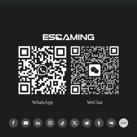
zijn standaard aanwezig,
met een optionele Type-
C-poort. Dit is een
premium gaming-pc-
behuizing, gebouwd voor
ervaren gamers die hun
unieke stijl willen laten zien.
WhatsApp
WeChat