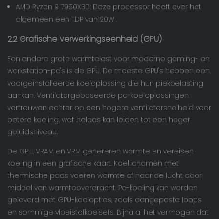
AMD Ryzen 9 7950X3D: Deze processor heeft over het
algemeen een TDP van
120W
.
2.2
Grafische verwerkingseenheid (GPU)
Een andere grote warmtelast voor moderne gaming- en
workstation-pc's is de GPU. De meeste GPU's hebben een
voorgeïnstalleerde koeloplossing die hun piekbelasting
aankan. Ventilatorgebaseerde pc-koeloplossingen
vertrouwen echter op een hogere ventilatorsnelheid voor
betere koeling, wat helaas kan leiden tot een hoger
geluidsniveau.
De GPU, VRAM en VRM genereren warmte en vereisen
koeling in een grafische kaart. Koellichamen met
thermische pads voeren warmte af naar de lucht door
middel van warmteoverdracht. Pc-koeling kan worden
geleverd met GPU-koelopties, zoals aangepaste loops
en sommige vloeistofkoelsets. Bijna al het vermogen dat