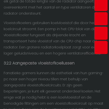
elk getal de totale lengte van de radiator aangeeft en
overeenkomt met het aantal en type ventilatoren dat de
radiator ondersteunt.
Vloeistofkoelers gebruiken koelvloeistof die door het
koelcircuit stroomt. Een pomp in het CPU-blok van de
vloeistofkoeler fungeert als drijvende kracht en
transporteert hete vloeistof van de CPU-chip naar de
radiator. Een grotere radiatorkoelplaat zorgt voor een
lager geluidsniveau en een hogere ventilatorefficiëntie.
3.2.2
Aangepaste vloeistofkoellussen
Fanatieke gamers kunnen de esthetiek van hun gaming-
pc naar een hoger niveau tillen met behulp van
aangepaste vloeistofkoelcircuits. Er zijn geen
beperkingen; je kunt elk gewenst onderdeel koelen. Het
enige wat je nodig hebt is een koelvloeistof en de
benodigde fittingen om een ​​vloeistofkoelcircuit op maat