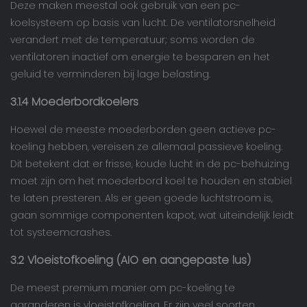
Deze maken meestal ook gebruik van een pc-
koelsysteem op basis van lucht. De ventilatorsnelheid
verandert met de temperatuur; soms worden de
ventilatoren inactief om energie te besparen en het
geluid te verminderen bij lage belasting.
3.1.4
Moederbordkoelers
Hoewel de meeste moederborden geen actieve pc-
koeling hebben, vereisen ze allemaal passieve koeling.
Dit betekent dat er frisse, koude lucht in de pc-behuizing
moet zijn om het moederbord koel te houden en stabiel
te laten presteren. Als er geen goede luchtstroom is,
gaan sommige componenten kapot, wat uiteindelijk leidt
tot systeemcrashes.
3.2 Vloeistofkoeling (AIO en aangepaste lus)
De meest premium manier om pc-koeling te
garanderen is vloeistofkoeling. Er zijn veel soorten