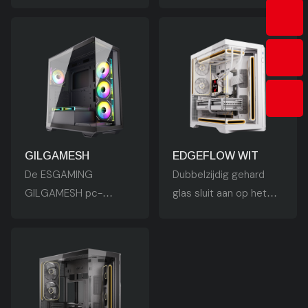
volledig zicht
computerbehuizing
heeft een futuristisch
design met een
panoramisch zicht van
270°. Hij is voorzien van
een schroefloos,
klikbaar paneel van
gehard glas en 7
herbruikbare, volledig
GILGAMESH
EDGEFLOW WIT
open PCI-slotcovers.
De ESGAMING
Dubbelzijdig gehard
Met ondersteuning
GILGAMESH pc-
glas sluit aan op het
voor RTX 5090 GPU's
behuizing is voorzien
60° gekantelde ijzeren
en vloeistofkoeling is
van een afneembare
gaas aan de
het een topkeuze voor
HDD-kooi en kan
rechterkant. Door de
gamers.
zonder gereedschap
wisselwerking tussen
worden verwijderd voor
licht en schaduw wordt
eenvoudige reiniging.
de visuele breedte van