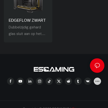
De behuizing is
de chassisventilatoren
compatibel met ATX-,
naar een ongekend
Micro-ATX- en ITX-
niveau getild.
EDGEFLOW ZWART
moederborden en
Dubbelzijdig gehard
ondersteunt grafische
glas sluit aan op het
kaarten uit de RTX 40-
60° gekantelde ijzeren
serie. Daarnaast biedt
gaas aan de
de behuizing
rechterkant. Door de
effectieve
wisselwerking tussen
stofbescherming en
licht en schaduw wordt
handig kabelbeheer,
de visuele breedte van
waarmee aan de
de chassisventilatoren
behoeften van gamers
naar een ongekend
wordt voldaan.
niveau getild.