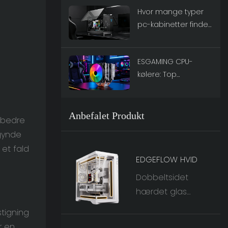
Hvor mange typer
foretrukne
pc-kabinetter findes
strømforsyningsmæ
der? En definitiv
rke
guide
ESGAMING CPU-
kølere: Top
ydelsesvalg til 2026
Anbefalet Produkt
rbedre
egynde
 et fald
EDGEFLOW HVID
Dobbeltsidet
hærdet glas
møder det 60°
tigning
vippede jernnet til
r en