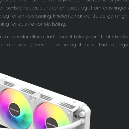
er, pc-kabinetter, bundkortchipsæt og strømforsyninger
r brug for en køleløsning. Imidlertid har kraftfulde gaming- 
g for at sikre korrekt køling.
skekøler eller et luftbaseret kølesystem til at sikre køl
ratur sikrer ydeevne, levetid og stabilitet. Lad os begy