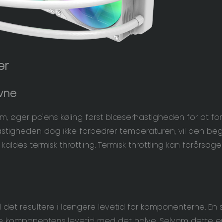
er
evne
 øger pc'ens køling først blæserhastigheden for at fo
astigheden dog ikke forbedrer temperaturen, vil den b
aldes termisk throttling. Termisk throttling kan forårsage
l det resultere i længere levetid for komponenterne. En
s
re komponentens levetid med det halve. Selvom dette e