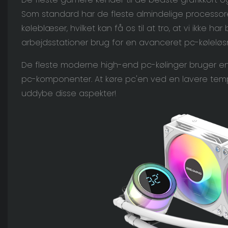
Som standard har de fleste almindelige processor
køleblæser, hvilket kan få os til at tro, at vi ikke ha
arbejdsstationer brug for en avanceret pc-køleløsnin
De fleste moderne high-end pc-kølinger bruger en væ
pc-komponenter. At køre pc'en ved en lavere tempe
uddybe disse aspekter!