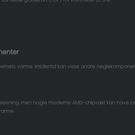
nenter
stemets varme. Imidlertid kan visse andre nøglekompone
køleløsning, men nogle moderne AMD-chipsæt kan have br
varme.