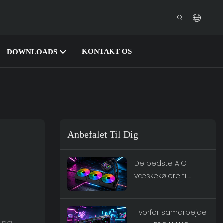
KONTAKT OS
DOWNLOADS
Anbefalet Til Dig
De bedste AIO-
væskekølere til
højtydende spil:
ESGAMING-serien
Hvorfor samarbejde
ing.