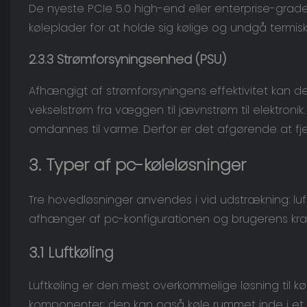
De nyeste PCIe 5.0 high-end eller enterprise-grade 
køleplader for at holde sig kølige og undgå termisk 
2.3.3
Strømforsyningsenhed
(PSU)
Afhængigt af strømforsyningens effektivitet kan
vekselstrøm fra væggen til jævnstrøm til elektronik
omdannes til varme. Derfor er det afgørende at fje
3. Typer af pc-køleløsninger
Tre hovedløsninger anvendes i vid udstrækning: luft
afhænger af pc-konfigurationen og brugerens krav.
3.1 Luftkøling
Luftkøling er den mest overkommelige løsning til køl
komponenter; den kan også køle rummet inde i et 