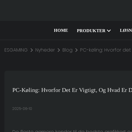
HOME
LØSN
PRODUKTER
ESGAMING
Nyheder
Blog
PC-køling: Hvorfor det
PC-Køling: Hvorfor Det Er Vigtigt, Og Hvad Er 
2025-06-10
De fleste gamere kender til de bedste grafikkort og