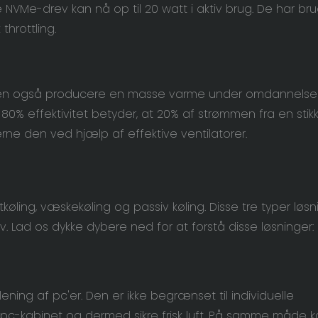
NVMe-drev kan nå op til 20 watt i aktiv brug. De har bru
throttling.
 den også producere en masse varme under omdannelsen 
. 80% effektivitet betyder, at 20% af strømmen fra en stik
rne den ved hjælp af effektive ventilatorer.
køling, væskekøling og passiv køling. Disse tre typer løsn
 Lad os dykke dybere ned for at forstå disse løsninger:
ening af pc'er. Den er ikke begrænset til individuelle
pc-kabinet og dermed sikre frisk luft. På samme måde k