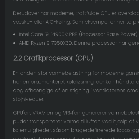
Derudover har moderne, kraftfulde CPU'er overclo
væske- eller AIO-køling. Som eksempel er her to p
Intel Core i9-14900K: PBP (Processor Base Power)
AMD Ryzen 9 7950X3D: Denne processor har gene
2.2
Grafikprocessor (GPU)
En anden stor varmebelastning for moderne gaming- 
har en præmonteret køleløsning, der kan håndtere 
dog afhængige af en stigning i ventilatorens omdrej
støjniveauer.
GPU'en, VRAM'en og VRM'en genererer varmebelastni
puder transporterer varme til luften ved hjælp a
kølemuligheder, såsom brugerdefinerede loops og
grafikkortet, omdannes til varme. Her er den typiske