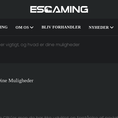
ING
BLIV FORHANDLER
OM OS
NYHEDER
 er vigtigt, og hvad er dine muligheder
Dine Muligheder
 CPU'er, men de har ikke udviklet en forståelse af pc-køl