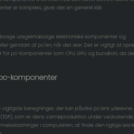
nter er kompleks, giver det en generel idé.
orårsage uregelmæssige elektroniske komponenter og
ler genstart af pc'en, når det sker. Det er vigtigt at opr
ær for pc-komponenter som CPU, GPU og bundkort, da de
i pc-komponenter
 vigtigste beregninger, der kan påvirke pc'ens ydeevne.
kt (TDP), som er dens varmeproduktion under vedvarende
rmebelastninger i computeren; at finde den rigtige løsnin
.