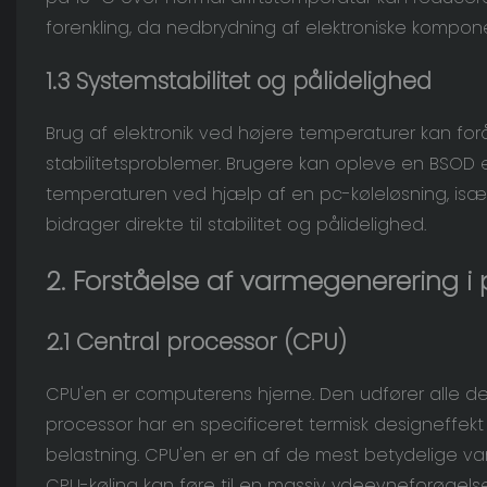
forenkling, da nedbrydning af elektroniske kompone
1.3 Systemstabilitet og pålidelighed
Brug af elektronik ved højere temperaturer kan f
stabilitetsproblemer. Brugere kan opleve en BSOD el
temperaturen ved hjælp af en pc-køleløsning, is
bidrager direkte til stabilitet og pålidelighed.
2. Forståelse af varmegenerering 
2.1 Central processor (CPU)
CPU'en er computerens hjerne. Den udfører alle de
processor har en specificeret termisk designeffe
belastning. CPU'en er en af ​​de mest betydelige va
CPU-køling kan føre til en massiv ydeevneforøgelse