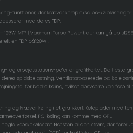
cking-funktioner, der kræver komplekse pc-køleløsninger
rocessorer med deres TDP:
 = 125W, MTP (Maximum Turbo Power), der kan gå op til
25
relt en TDP på
120W
.
og arbejdsstations-pc'er er grafikkortet. De fleste gra
deres spidsbelastning. Ventilatorbaserede pc-køleløsni
ningstal for bedre køling, hvilket desværre kan føre til 
ng og kræver køling i et grafikkort. Køleplader med ter
f varmeoverførsel. PC-køling kan komme med GPU-
 nogle væskekølesæt. Næsten al den strøm, der forbru
 samlede grafikkraft (TGP) for kraftfulde GPU'er: