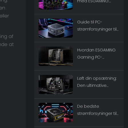
med ESGAMING:
 en
Mærkeguide til
premium
eller
Guide til PC-
væskekølere 2026
strømforsyninger til
ing af
sikre, stabile og
smarte pc-
nde at
Hvordan ESGAMING
opbygninger
Gaming PC-
kabinetter driver
næste generations
Løft din opsætning:
gaming-rigs
Den ultimative
guide til ESGAMING
Gaming PC-
De bedste
kabinetter
strømforsyninger til
gamere – Hvorfor
ESGAMING er det