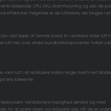
nents køleplade. CPU, GPU, strømforsyning og selv de pa
 effektivitet. Følgende er de luftkølere, der bruges i en
U'en ved hjælp af termisk pasta. En ventilator leder luft 
ytter luft hen over andre bundkortkomponenter, hvilket yde
 varm luft i at recirkulere indeni. Nogle mesh-net tillade
r pc'ens køleevne.
C-kølesystem. Ventilatorens hastighed ændrer sig med
le for at spare strøm og reducere støj, når de er under