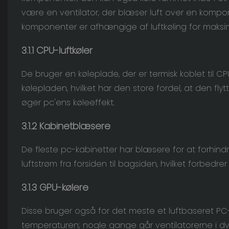
være en ventilator, der blæser luft over en kompo
komponenter er afhængige af luftkøling for maksimal
3.1.1 CPU-luftkøler
De bruger en køleplade, der er termisk koblet til CP
kølepladen, hvilket har den store fordel, at den fl
øger pc'ens køleeffekt.
3.1.2
Kabinetblæsere
De fleste pc-kabinetter har blæsere for at forhindre
luftstrøm fra forsiden til bagsiden, hvilket forbedre
3.1.3
GPU-kølere
Disse bruger også for det meste et luftbaseret P
temperaturen; nogle gange går ventilatorerne i dva