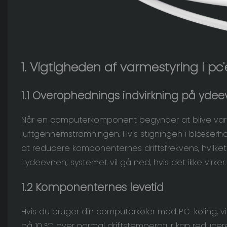
1. Vigtigheden af ​​varmestyring i pc'
1.1 Overophednings indvirkning på yde
Når en computerkomponent begynder at blive varm,
luftgennemstrømningen. Hvis stigningen i blæserh
at reducere komponenternes driftsfrekvens, hvilket k
i ydeevnen; systemet vil gå ned, hvis det ikke virker.
1.2 Komponenternes levetid
Hvis du bruger din computerkøler med PC-køling, vi
på
10 °C
over normal driftstemperatur kan reduce