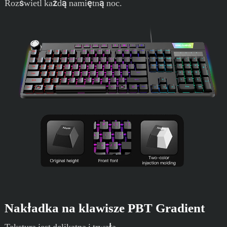
Rozświetl każdą namiętną noc.
Nakładka na klawisze PBT Gradient
Tekstura jest delikatna i trwała