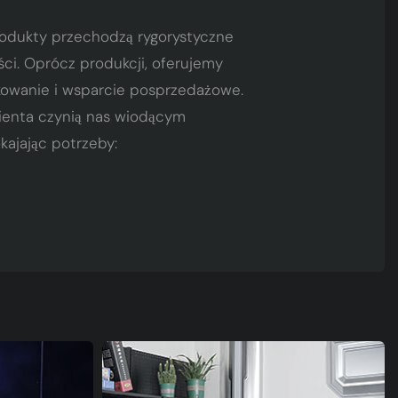
odukty przechodzą rygorystyczne
ści. Oprócz produkcji, oferujemy
akowanie i wsparcie posprzedażowe.
klienta czynią nas wiodącym
ajając potrzeby: