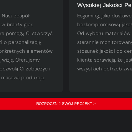
Wysokiej Jakości Pe
 Nasz zespół
Esgaming, jako dostaw
w branży gier.
bezkompromisową jakość
tóre pomogą Ci stworzyć
Od wyboru materiałów p
i o personalizację
starannie monitorowany
 konkretnych elementów
stosunek jakości do ce
wizję. Oferujemy
klienta sprawiają, że 
 pozwolą Ci zobaczyć i
wszystkich potrzeb zw
 masową produkcją.
ROZPOCZNIJ SWÓJ PROJEKT >