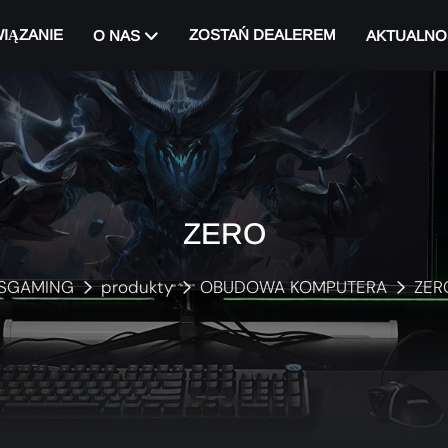
IĄZANIE
ZOSTAŃ DEALEREM
O NAS
AKTUALNO
ZERO
SGAMING
produkty
OBUDOWA KOMPUTERA
ZER