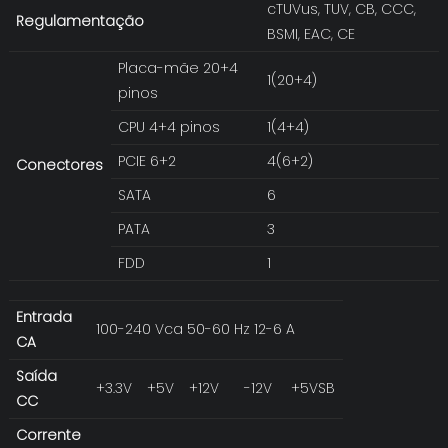
cTUVus, TUV, CB, CCC,
Regulamentação
BSMI, EAC, CE
Placa-mãe 20+4
1(20+4)
pinos
CPU 4+4 pinos
1(4+4)
PCIE 6+2
4(6+2)
Conectores
SATA
6
PATA
3
FDD
1
Entrada
100-240 Vca 50-60 Hz 12-6 A
CA
Saída
+3.3V
+5V
+12V
-12V
+5VSB
CC
Corrente