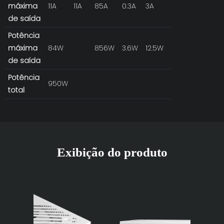
máxima
11A
11A
85A
0.3A
3A
de saída
Potência
máxima
84W
856W
3.6W
12.5W
de saída
Potência
950W
total
Exibição do produto