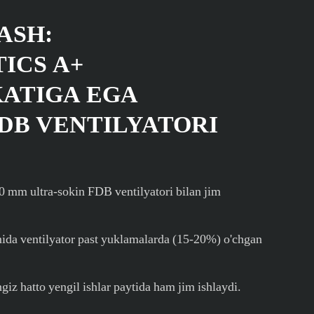
ASH:
ICS A+
KATIGA EGA
FDB VENTILYATORI
m ultra-sokin FDB ventilyatori bilan jim
mida ventilyator past yuklamalarda (15-20%) o'chgan
giz hatto yengil ishlar paytida ham jim ishlaydi.