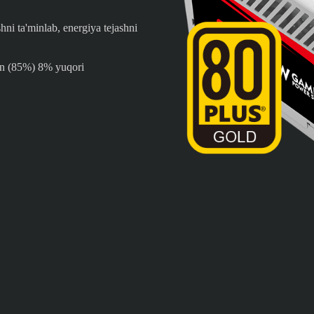
 ta'minlab, energiya tejashni
dan (85%) 8% yuqori