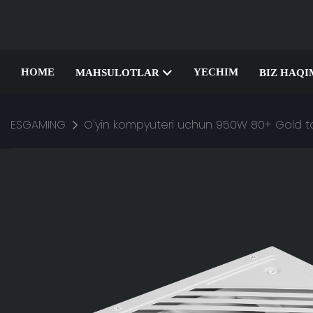
HOME
YECHIM
MAHSULOTLAR
BIZ HAQI
ESGAMING
O'yin kompyuteri uchun 950W 80+ Gold to