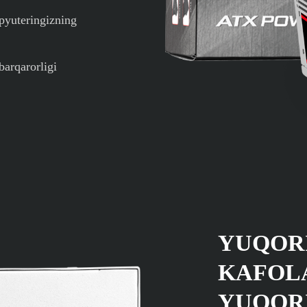
pyuteringizning
barqarorligi
YUQOR
KAFOL
YUQORI