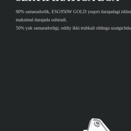
90% samaradorlik, ESG950W GOLD yuqori darajadagi ishlashni
maksimal darajada oshiradi.
50% yuk samaradorligi, oddiy ikki trubkali oldinga uzatgich