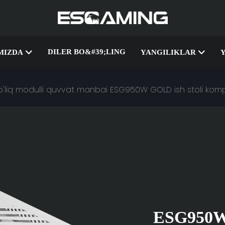
DILER BO&#39;LING
MIZDA
YANGILIKLAR
'liq modulli quvvat manbai ESG950W GOLD ish stoli komp
ESG950