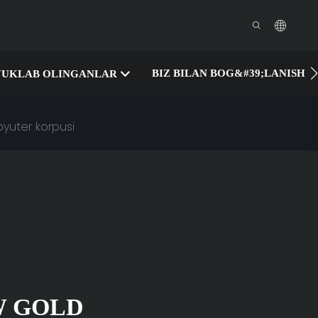
BIZ BILAN BOG&#39;LANISH
YUKLAB OLINGANLAR
yuter korpusi
W GOLD