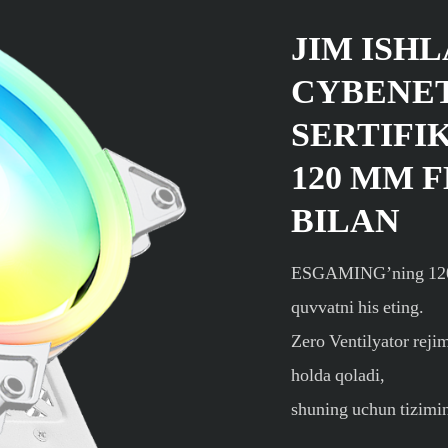
JIM ISHL
CYBENET
SERTIFI
120 MM 
BILAN
ESGAMING’ning 120 m
quvvatni his eting.
Zero Ventilyator reji
holda qoladi,
shuning uchun tizimin