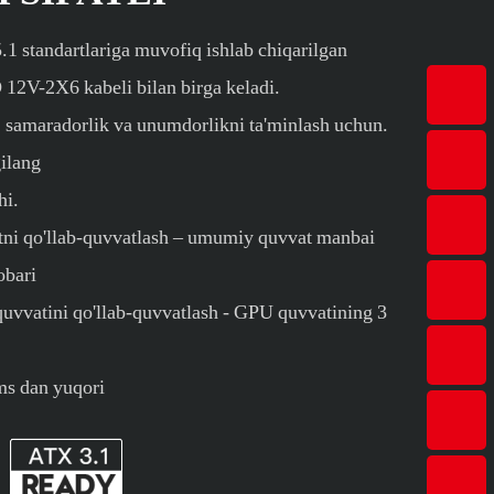
1 standartlariga muvofiq ishlab chiqarilgan
V-2X6 kabeli bilan birga keladi.
k, samaradorlik va unumdorlikni ta'minlash uchun.
ilang
hi.
tni qo'llab-quvvatlash – umumiy quvvat manbai
obari
vvatini qo'llab-quvvatlash - GPU quvvatining 3
ms dan yuqori