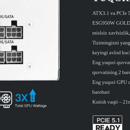
ATX3.1 va PCIe 5.
ESG950W GOLD 12
mislsiz xavfsizli
Tizimingizni yang
keyingi avlod kuc
Eng yuqori quvva
quvvatining 2 bar
Eng yuqori GPU qu
barobari
Kutish vaqti – 21