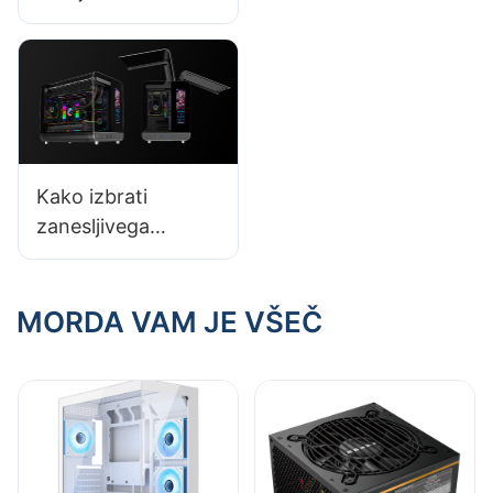
računalnike, s
katerimi bi morali
sodelovati
Kako izbrati
zanesljivega
dobavitelja ohišij za
računalnik? Ključni
nasveti
MORDA VAM JE VŠEČ