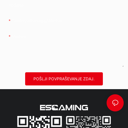
Podjetje
Telefon/whatsApp/wechat
Vsebina
POŠLJI POVPRAŠEVANJE ZDAJ.