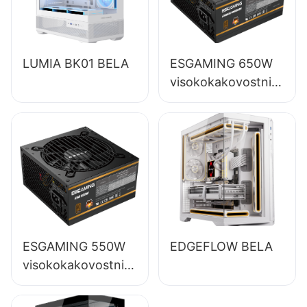
LUMIA BK01 BELA
ESGAMING 650W
visokokakovostni
napajalniki za
namizne
računalnike s
polnim modulom in
85-odstotno
učinkovitostjo, 80+
bronasti
ESGAMING 550W
EDGEFLOW BELA
visokokakovostni
napajalniki za
namizne