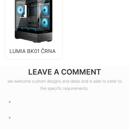
računalnike z
učinkovitostjo 85
%, 80+ bronastimi
certifikati
ESB550W
LUMIA BK01 ČRNA
LEAVE A COMMENT
we welcome custom designs and ideas and is able to cater to
the specific requirements.
Ime
E-Pošta