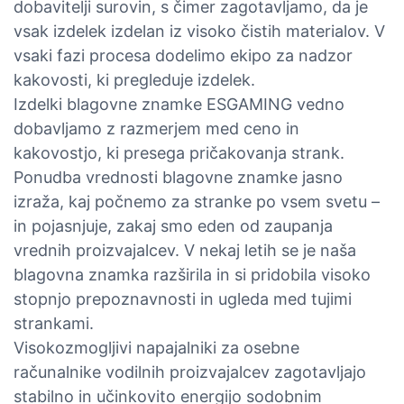
dobavitelji surovin, s čimer zagotavljamo, da je
vsak izdelek izdelan iz visoko čistih materialov. V
vsaki fazi procesa dodelimo ekipo za nadzor
kakovosti, ki pregleduje izdelek.
Izdelki blagovne znamke ESGAMING vedno
dobavljamo z razmerjem med ceno in
kakovostjo, ki presega pričakovanja strank.
Ponudba vrednosti blagovne znamke jasno
izraža, kaj počnemo za stranke po vsem svetu –
in pojasnjuje, zakaj smo eden od zaupanja
vrednih proizvajalcev. V nekaj letih se je naša
blagovna znamka razširila in si pridobila visoko
stopnjo prepoznavnosti in ugleda med tujimi
strankami.
Visokozmogljivi napajalniki za osebne
računalnike vodilnih proizvajalcev zagotavljajo
stabilno in učinkovito energijo sodobnim