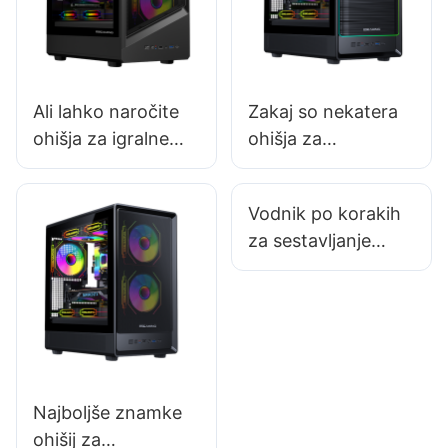
Ali lahko naročite
Zakaj so nekatera
ohišja za igralne
ohišja za
računalnike s
računalnike na trgu
potiskom po meri?
dražja?
Vodnik po korakih
za sestavljanje
računalnika v
novem ohišju za
igralni računalnik
Najboljše znamke
ohišij za