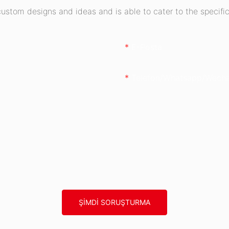
stom designs and ideas and is able to cater to the specific
E-Posta
Telefon/whatsapp/wech
ŞIMDI SORUŞTURMA