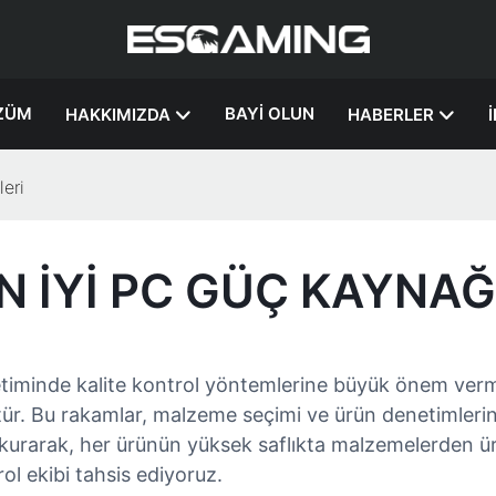
ZÜM
BAYI OLUN
HAKKIMIZDA
HABERLER
eri
 İYI PC GÜÇ KAYNAĞI
etiminde kalite kontrol yöntemlerine büyük önem verm
ür. Bu rakamlar, malzeme seçimi ve ürün denetimler
 kurarak, her ürünün yüksek saflıkta malzemelerden ür
l ekibi tahsis ediyoruz.