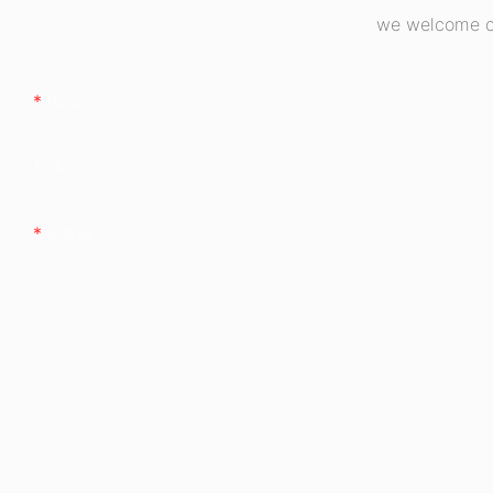
we welcome cu
Isim
Şirket
Içerik