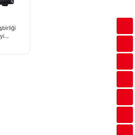
birliği
yi