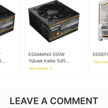
W
ESGAMING 550W
EDGEF
5
Yüksek Kalite %85
View Deta
düler
Verimlilik 80+ Bronze
View Details
üstü
Masaüstü Bilgisayar Güç
aynağı
Kaynağı ESB550W
LEAVE A COMMENT