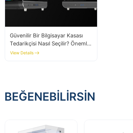
Güvenilir Bir Bilgisayar Kasası
Tedarikçisi Nasıl Seçilir? Önemli
İpuçları
View Details
BEĞENEBILIRSIN