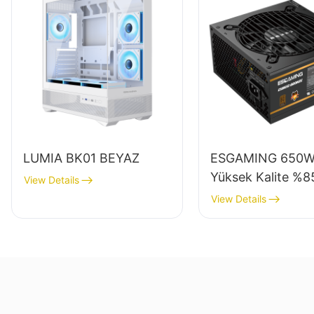
LUMIA BK01 BEYAZ
ESGAMING 650
Yüksek Kalite %8
View Details
Verimlilik Tam Mo
View Details
80+ Bronze Masa
Bilgisayar Güç K
ESB650W