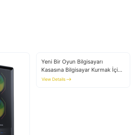
Yeni Bir Oyun Bilgisayarı
Kasasına Bilgisayar Kurmak İçin
Adım Adım Kılavuz
View Details