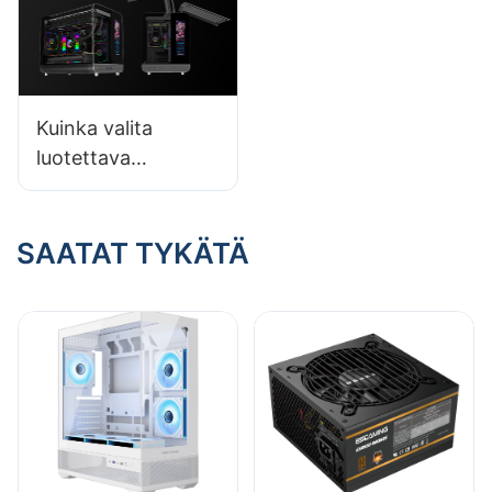
tehdä yhteistyötä
Kuinka valita
luotettava
tietokonekoteloide
n toimittaja?
Tärkeimmät vinkit
SAATAT TYKÄTÄ