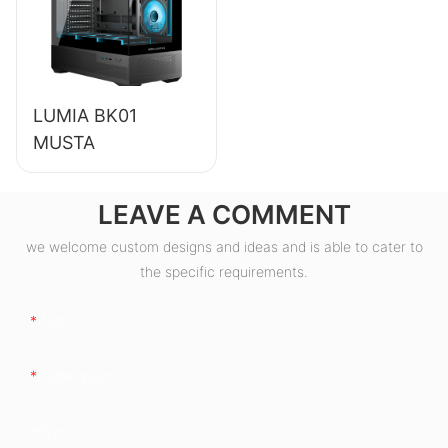
ESB550W
LUMIA BK01
MUSTA
LEAVE A COMMENT
we welcome custom designs and ideas and is able to cater to
the specific requirements.
Nimi
Sähköposti
Yritys