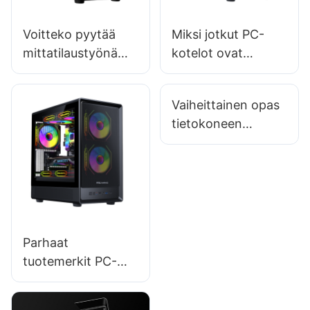
Voitteko pyytää
Miksi jotkut PC-
mittatilaustyönä
kotelot ovat
painettuja
markkinoilla
pelitietokoneiden
kalliimpia?
Vaiheittainen opas
koteloita?
tietokoneen
kokoamiseen
uuteen
pelitietokoneen
koteloon
Parhaat
tuotemerkit PC-
koteloissa, joiden
kanssa kannattaa