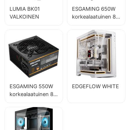
LUMIA BK01
ESGAMING 650W
VALKOINEN
korkealaatuinen 85
%:n hyötysuhteella
varustettu
täysmoduulinen
80+ pronssinen
pöytätietokoneiden
virtalähde
ESB650W
ESGAMING 550W
EDGEFLOW WHITE
korkealaatuinen 85
%:n hyötysuhde
80+ pronssi
pöytätietokoneiden
virtalähde