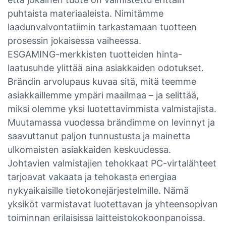
puhtaista materiaaleista. Nimitämme
laadunvalvontatiimin tarkastamaan tuotteen
prosessin jokaisessa vaiheessa.
ESGAMING-merkkisten tuotteiden hinta-
laatusuhde ylittää aina asiakkaiden odotukset.
Brändin arvolupaus kuvaa sitä, mitä teemme
asiakkaillemme ympäri maailmaa – ja selittää,
miksi olemme yksi luotettavimmista valmistajista.
Muutamassa vuodessa brändimme on levinnyt ja
saavuttanut paljon tunnustusta ja mainetta
ulkomaisten asiakkaiden keskuudessa.
Johtavien valmistajien tehokkaat PC-virtalähteet
tarjoavat vakaata ja tehokasta energiaa
nykyaikaisille tietokonejärjestelmille. Nämä
yksiköt varmistavat luotettavan ja yhteensopivan
toiminnan erilaisissa laitteistokokoonpanoissa.