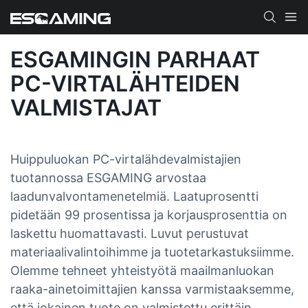
ESGAMINGIN PARHAAT
PC-VIRTALÄHTEIDEN
VALMISTAJAT
Huippuluokan PC-virtalähdevalmistajien
tuotannossa ESGAMING arvostaa
laadunvalvontamenetelmiä. Laatuprosentti
pidetään 99 prosentissa ja korjausprosenttia on
laskettu huomattavasti. Luvut perustuvat
materiaalivalintoihimme ja tuotetarkastuksiimme.
Olemme tehneet yhteistyötä maailmanluokan
raaka-ainetoimittajien kanssa varmistaaksemme,
että jokainen tuote on valmistettu erittäin