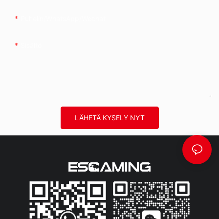
Puhelin/WhatsApp/Wechat
Sisältö
LÄHETÄ KYSELY NYT