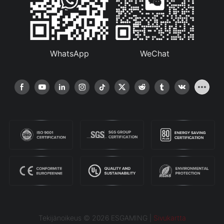
WhatsApp
WeChat
Tekijänoikeus © 2026 ESGAMING |
Sivukartta