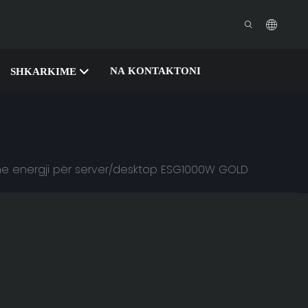
NA KONTAKTONI
SHKARKIME
m me energji për server/desktop ESG1000W GOLD