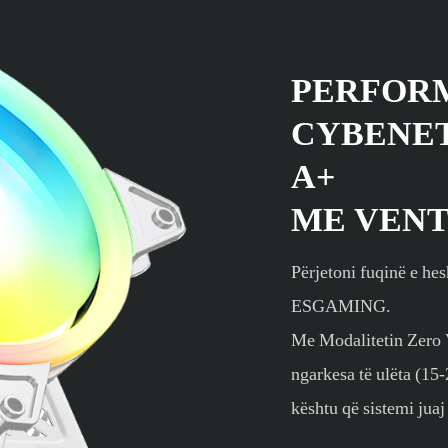
PERFORM
CYBENET
A+
ME VENT
Përjetoni fuqinë e he
ESGAMING.
Me Modalitetin Zero Ve
ngarkesa të ulëta (15
kështu që sistemi juaj