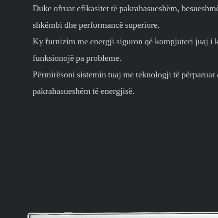
Duke ofruar efikasitet të pakrahasueshëm, besueshmëri
shkëmbi dhe performancë superiore,
Ky furnizim me energji siguron që kompjuteri juaj i kla
funksionojë pa probleme.
Përmirësoni sistemin tuaj me teknologji të përparuar d
pakrahasueshëm të energjisë.