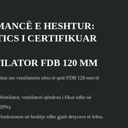
ANCË E HESHTUR:
ICS I CERTIFIKUAR
ILATOR FDB 120 MM
shtur me ventilatorin ultra të qetë FDB 120 mm të
ntilator, ventilatori qëndron i fikur edhe në
-20%).
 funksionon në heshtje edhe gjatë detyrave të lehta.