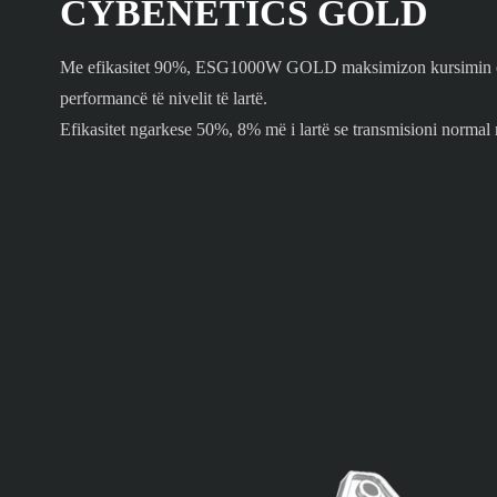
CYBENETICS GOLD
Me efikasitet 90%, ESG1000W GOLD maksimizon kursimin e 
performancë të nivelit të lartë.
Efikasitet ngarkese 50%, 8% më i lartë se transmisioni norma