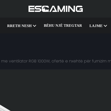
BËHU NJË TREGTAR
RRETH NESH
LAJME
PC me ventilator RGB 1000W, ofertë e nxehtë për furnizi