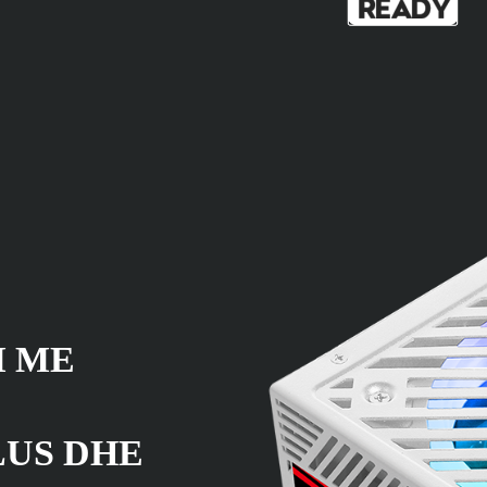
I ME
LUS DHE