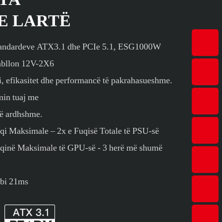
 E LARTË
 standardeve ATX3.1 dhe PCIe 5.1, ESG1000W
bllon 12V-2X6
ri, efikasitet dhe performancë të pakrahasueshme.
min tuaj me
së ardhshme.
qi Maksimale – 2x e Fuqisë Totale të PSU-së
uqinë Maksimale të GPU-së - 3 herë më shumë
Mbi 21ms