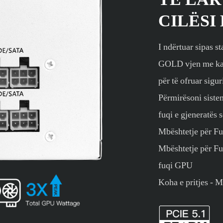
CILËSI
I ndërtuar sipas
GOLD vjen me ka
për të ofruar sigu
Përmirësoni siste
fuqi e gjeneratës 
Mbështetje për Fu
Mbështetje për F
fuqi GPU
Koha e pritjes - 