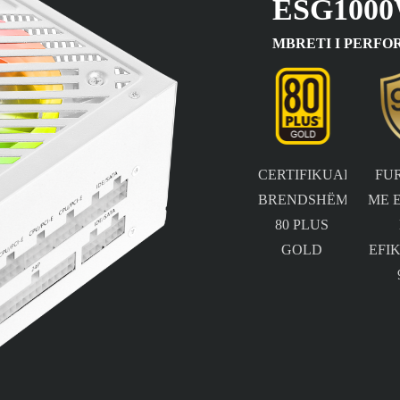
ESG100
MBRETI I PERFO
CERTIFIKUAR
FU
BRENDSHËM
ME 
80 PLUS
GOLD
EFI