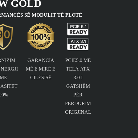
0W GOLD
RMANCËS SË MODULIT TË PLOTË
RNIZIM
GARANCIA
PCIE5.0 ME
ENERGJI
MË E MIRË E
TELA ATX
ME
CILËSISË
3.0 I
KASITET
GATSHËM
90%
PËR
PËRDORIM
ORIGJINAL