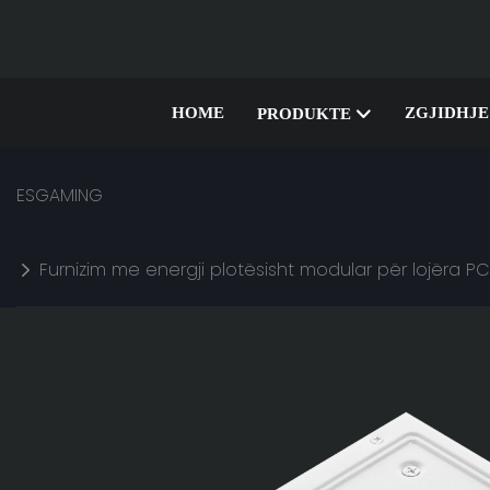
HOME
ZGJIDHJE
PRODUKTE
ESGAMING
Furnizim me energji plotësisht modular për lojëra 