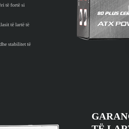
 të fortë si
sit të lartë të
he stabilitet të
GARAN
TË LAR