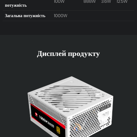
100W
888W
3.6W
12.5W
потужність
Загальна потужність
1000W
Дисплей продукту