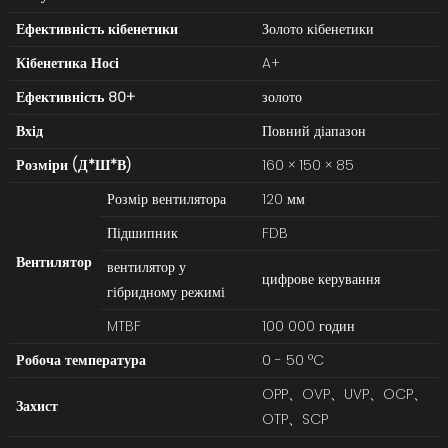
Ефективність кібенетики
Золото кібенетики
Кібенетика
Носі
A+
Ефективність 80+
золото
Вхід
Повний діапазон
Розміри (Д*Ш*В)
160 × 150 × 85
Розмір вентилятора
120 мм
Підшипник
FDB
Вентилятор
вентилятор у
цифрове керування
гібридному режимі
MTBF
100 000 годин
Робоча температура
0 - 50 °C
OPP、OVP、UVP、OCP、
Захист
OTP、SCP