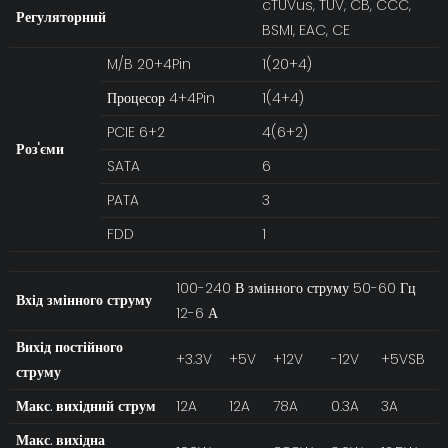
cTUVus, TUV, CB, CCC,
Регуляторний
BSMI, EAC, CE
M/B 20+4Pin
1(20+4)
Процесор 4+4Pin
1(4+4)
PCIE 6+2
4(6+2)
Роз'єми
SATA
6
PATA
3
FDD
1
100-240 В змінного струму 50-60 Гц
Вхід змінного струму
12-6 А
Вихід постійного
+3.3V
+5V
+12V
-12V
+5VSB
струму
Макс. вихідний струм
12A
12A
78A
0.3A
3A
Макс. вихідна